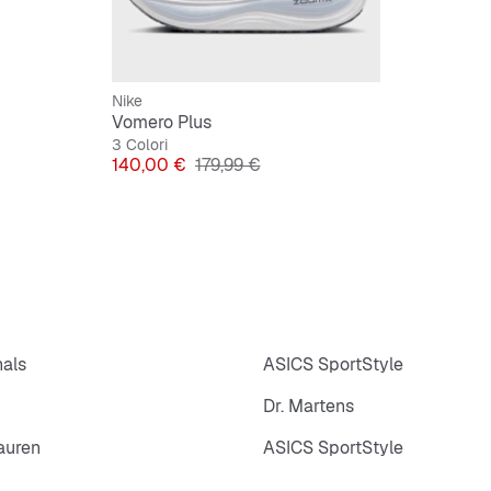
Nike
Vomero Plus
3 Colori
Prezzo
Prezzo originale
140,00 €
179,99 €
nals
ASICS SportStyle
Dr. Martens
auren
ASICS SportStyle