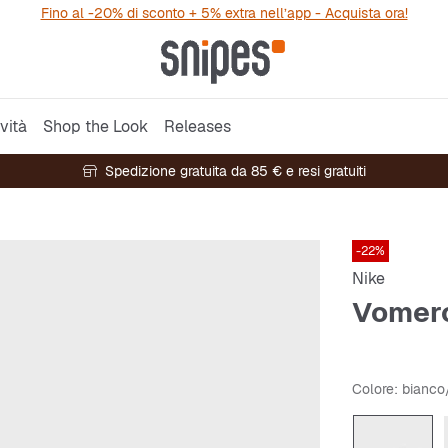
Fino al -20% di sconto + 5% extra nell’app - Acquista ora!
vità
Shop the Look
Releases
Spedizione gratuita da 85 € e resi gratuiti
-22%
Nike
Vomero
Colore
: bianco