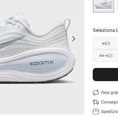
Seleziona l
41
44 ½
Resi grat
Consegna
Spedizio