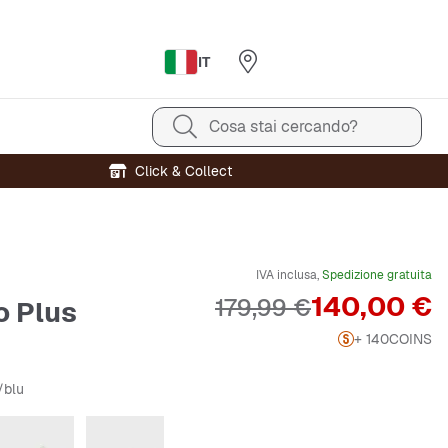
IT
Cosa stai cercando?
Click & Collect
IVA inclusa,
Spedizione gratuita
Prezzo
140,00 €
Prezzo originale
179,99 €
 Plus
+ 140
COINS
/blu