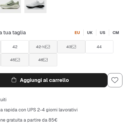
a tua taglia
EU
UK
US
CM
42
42 ½
43
44
45
46
Aggiungi al carrello
uiti
 rapida con UPS 2-4 giorni lavorativi
ne gratuita a partire da 85€