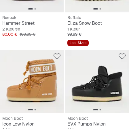
Reebok
Buffalo
Hammer Street
Eliza Snow Boot
2 Kleuren
1 Kleur
Prijs
Originele Prijs
Prijs
80,00 €
109,99 €
99,99 €
Last Sizes
Moon Boot
Moon Boot
Icon Low Nylon
EVX Pumps Nylon