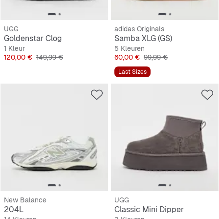
UGG
adidas Originals
Goldenstar Clog
Samba XLG (GS)
1 Kleur
5 Kleuren
Prijs
Originele Prijs
Prijs
Originele Prijs
120,00 €
149,99 €
60,00 €
99,99 €
Last Sizes
New Balance
UGG
204L
Classic Mini Dipper