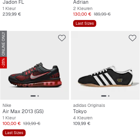
Jadon FL
Adrian
1 Kleur
2 Kleuren
Prijs
Prijs
Originele Prijs
239,99 €
130,00 €
189,99 €
Last Sizes
ONLINE ONLY
-28%
Nike
adidas Originals
Air Max 2013 (GS)
Tokyo
1 Kleur
4 Kleuren
Prijs
Originele Prijs
Prijs
100,00 €
139,99 €
109,99 €
Last Sizes