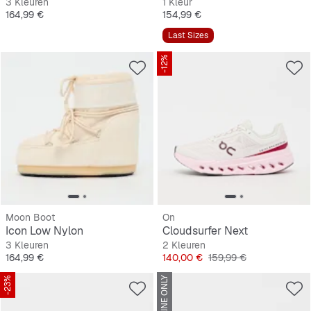
3 Kleuren
1 Kleur
Prijs
Prijs
164,99 €
154,99 €
Last Sizes
-12%
Moon Boot
On
Icon Low Nylon
Cloudsurfer Next
3 Kleuren
2 Kleuren
Prijs
Prijs
Originele Prijs
164,99 €
140,00 €
159,99 €
-23%
ONLINE ONLY