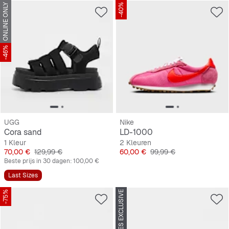
ONLINE ONLY
-40%
-46%
UGG
Nike
Cora sand
LD-1000
1 Kleur
2 Kleuren
Prijs
Originele Prijs
Prijs
Originele Prijs
70,00 €
129,99 €
60,00 €
99,99 €
Beste prijs in 30 dagen:
100,00 €
Last Sizes
-75%
SNIPES EXCLUSIVE