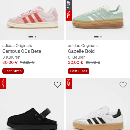
-75%
adidas Originals
adidas Originals
Campus 00s Beta
Gazelle Bold
3 Kleuren
6 Kleuren
Prijs
Originele Prijs
Prijs
Originele Prijs
30,00 €
119,99 €
30,00 €
119,99 €
Last Sizes
Last Sizes
-20%
-40%