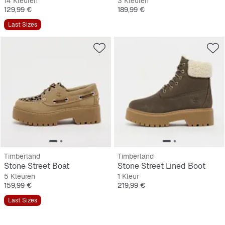
14 Kleuren
3 Kleuren
Prijs
Prijs
129,99 €
189,99 €
Last Sizes
Timberland
Timberland
Stone Street Boat
Stone Street Lined Boot
5 Kleuren
1 Kleur
Prijs
Prijs
159,99 €
219,99 €
Last Sizes