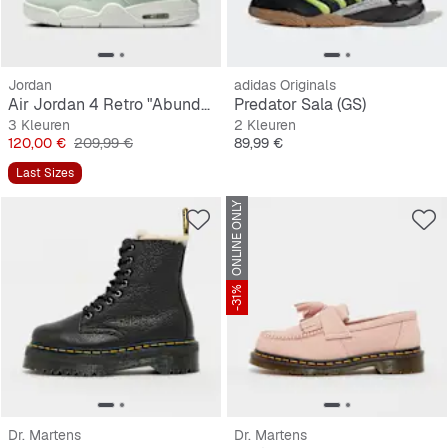
Jordan
adidas Originals
Air Jordan 4 Retro "Abundance"
Predator Sala (GS)
3 Kleuren
2 Kleuren
Prijs
Originele Prijs
Prijs
120,00 €
209,99 €
89,99 €
Last Sizes
ONLINE ONLY
-31%
Dr. Martens
Dr. Martens