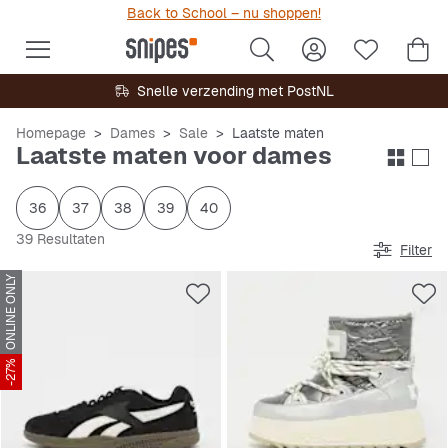
Back to School – nu shoppen!
Snelle verzending met PostNL
Homepage
Dames
Sale
Laatste maten
Laatste maten voor dames
36
37
38
39
40
39 Resultaten
Filter
ONLINE ONLY
-27%