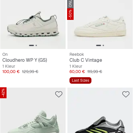
-50%
On
Reebok
Cloudhero WP Y (GS)
Club C Vintage
1 Kleur
1 Kleur
Prijs
Originele Prijs
Prijs
Originele Prijs
100,00 €
129,99 €
60,00 €
119,99 €
Last Sizes
-42%