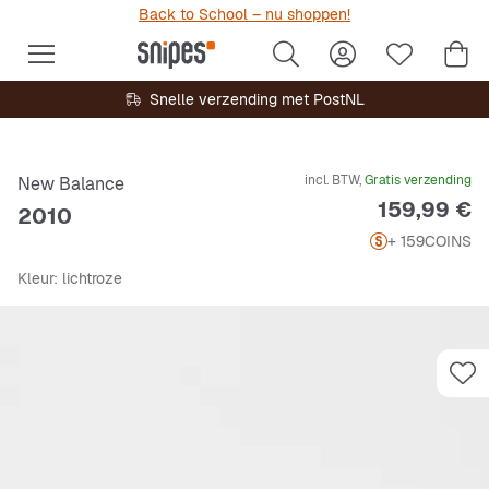
Back to School – nu shoppen!
Snelle verzending met PostNL
incl. BTW,
Gratis verzending
New Balance
Prijs
159,99 €
2010
+ 159
COINS
Kleur
: lichtroze