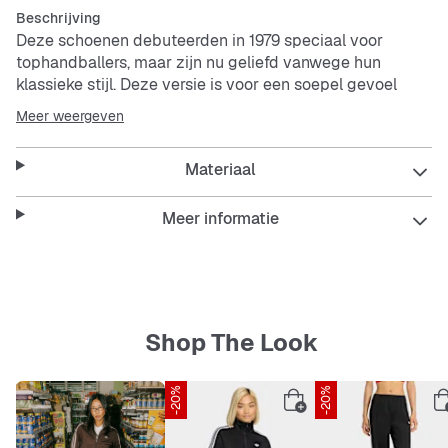
Beschrijving
Deze schoenen debuteerden in 1979 speciaal voor
tophandballers, maar zijn nu geliefd vanwege hun
klassieke stijl. Deze versie is voor een soepel gevoel
gemaakt van nubuck en suède. De zachte gumrubberen
Meer weergeven
loopzool blijft trouw aan z'n vintage oorsprong.
Materiaal
Features
Normale pasvorm
Meer informatie
Vetersluiting
Bovenwerk van varkensnubuck
Loopzool van gumrubber
Beleef het comfort en de prestaties van de
OrthoLite®-inlegzool
Shop The Look
-20%
-20%