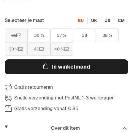
Selecteer je maat
EU
UK
US
CM
36
36 ⅔
37 ⅓
38
38 ⅔
39 ⅓
40
40 ⅔
In winkelmand
Gratis retourneren
Snelle verzending met PostNL 1-3 werkdagen
Gratis verzending vanaf € 85
Over dit item