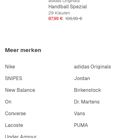
adidas Originals
Handball Spezial
29 Kleuren
Prijs
Originele Prijs
87,99 €
109,99 €
Meer merken
Nike
adidas Originals
SNIPES
Jordan
New Balance
Birkenstock
On
Dr. Martens
Converse
Vans
Lacoste
PUMA
Under Armour