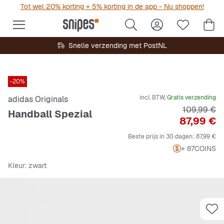
Tot wel 20% korting + 5% korting in de app - Nu shoppen!
Snelle verzending met PostNL
-20%
incl. BTW,
Gratis verzending
adidas Originals
Originele P
109,99 €
Handball Spezial
Prijs
87,99 €
Beste prijs in 30 dagen:
87,99 €
+ 87
COINS
Kleur
: zwart