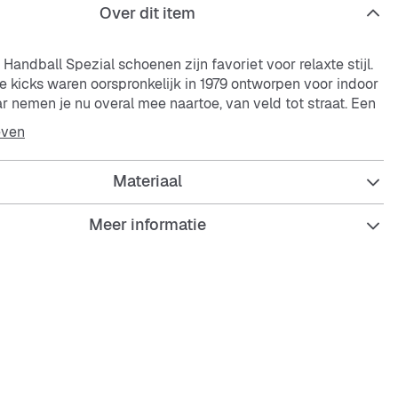
Over dit item
Handball Spezial schoenen zijn favoriet voor relaxte stijl.
e kicks waren oorspronkelijk in 1979 ontworpen voor indoor
r nemen je nu overal mee naartoe, van veld tot straat. Een
e bovenwerk met details van zacht leer en een
even
zool geven het iconische silhouet een elegante en toch
ok. Subtiele details zoals een metallic gouden logo op de
Materiaal
gen een eerbetoon aan hun sportieve roots. Combineer ze
an jeans tot jurk, voor klassieke, veelzijdige stijl die een
ssen het beste van nostalgie en het hier en nu.
Meer informatie
e pasvorm
uiting
ol van gumrubber