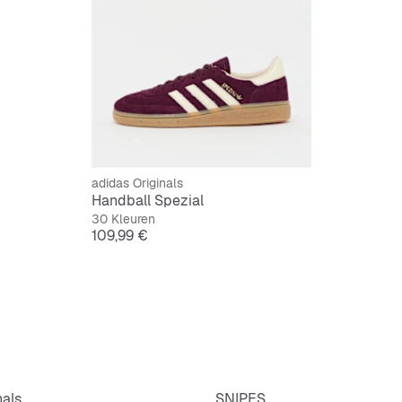
adidas Originals
Handball Spezial
30 Kleuren
Prijs
109,99 €
nals
SNIPES