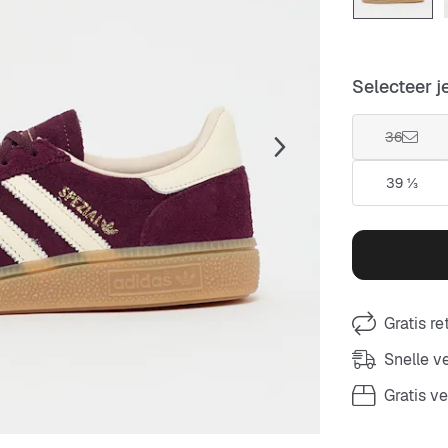
Selecteer j
36
39 ⅓
Gratis r
Snelle 
Gratis v