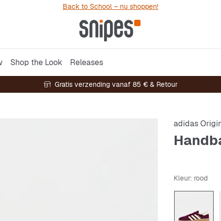
Back to School – nu shoppen!
w
Shop the Look
Releases
Gratis verzending vanaf 85 € & Retour
adidas Origi
Handba
Kleur
: rood