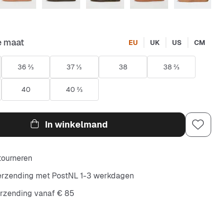
e maat
EU
UK
US
CM
36 ⅔
37 ⅓
38
38 ⅔
40
40 ⅔
In winkelmand
etourneren
verzending met PostNL 1-3 werkdagen
erzending vanaf € 85