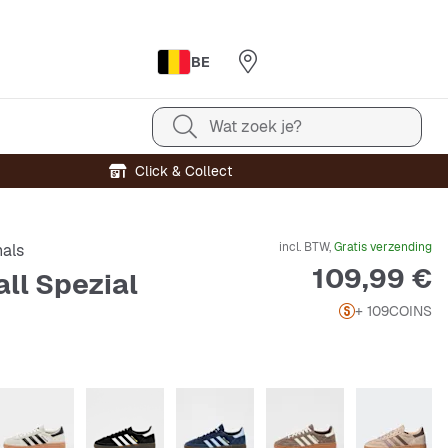
BE
Wat zoek je?
Click & Collect
incl. BTW,
Gratis verzending
nals
Prijs
109,99 €
ll Spezial
+ 109
COINS