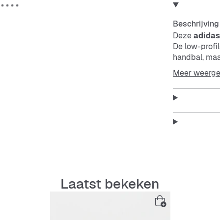
Beschrijving
Deze
adidas
De low-profil
handbal, maa
premium suèd
Meer weerg
gumrubberen 
atletische lo
zijkant bren
overal mee, v
brug vormt tu
Kenmerken:
Normal
Vetersl
Laatst bekeken
Loopzo