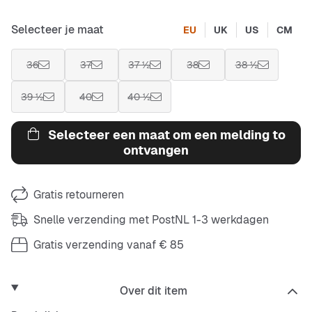
Selecteer je maat
EU
UK
US
CM
36
37
37 ½
38
38 ½
39 ½
40
40 ½
Selecteer een maat om een melding to
ontvangen
Gratis retourneren
Snelle verzending met PostNL 1-3 werkdagen
Gratis verzending vanaf € 85
Over dit item