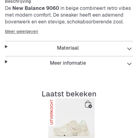
Beschrijving
De
New Balance 9060
in beige combineert retro vibes
met modern comfort. De sneaker heeft een ademend
bovenwerk en een stevige, schokabsorberende zool.
Perfect voor je dagelijkse avonturen, of je nu in de stad
Meer weergeven
bent of onderweg.
Materiaal
Features:
Meer informatie
Ademend bovenwerk
Laatst bekeken
Comfortabele voering aan de binnenkant
UITVERKOCHT
Schokabsorberende en duurzame buitenzool
Antislip voor een stevige grip