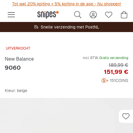
Tot wel 20% korting + 5% korting in de app - Nu shoppen!
Snelle verzending met PostNL
UITVERKOCHT
incl. BTW,
Gratis verzending
New Balance
Originele P
189,99 €
9060
Prijs
151,99 €
+ 151
COINS
Kleur
: beige