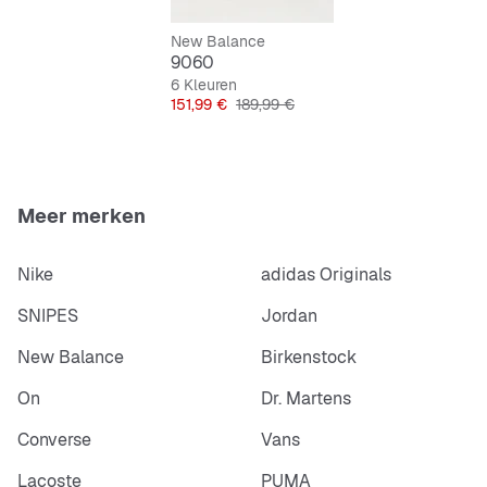
Vetersluiting voor een perfecte pasvorm
New Balance
9060
6 Kleuren
Prijs
Originele Prijs
151,99 €
189,99 €
Meer merken
Nike
adidas Originals
SNIPES
Jordan
New Balance
Birkenstock
On
Dr. Martens
Converse
Vans
Lacoste
PUMA