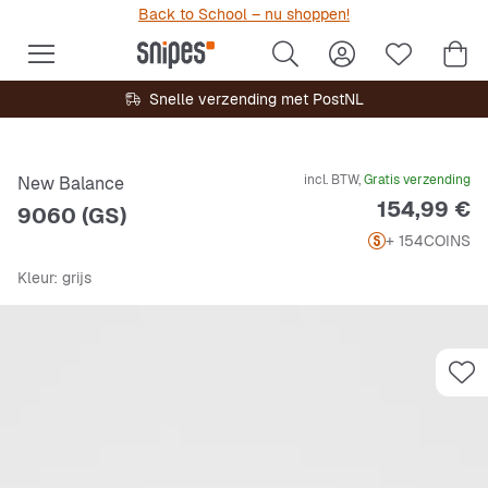
Back to School – nu shoppen!
Snelle verzending met PostNL
incl. BTW,
Gratis verzending
New Balance
Prijs
154,99 €
9060 (GS)
+ 154
COINS
Kleur
: grijs