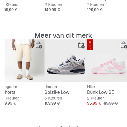
11 Kleuren
2 Kleuren
7 Kleuren
Stoere low-cut stijl voor die relaxte streetwear
Prijs
Prijs
Prijs
109,99 €
149,99 €
129,99 €
vibe
Meer van dit merk
-20%
Pegador
Jordan
Nike
Shorts
Spizike Low
Dunk Low SE
2 Kleuren
5 Kleuren
2 Kleuren
Prijs
Prijs
Prijs
Originele Prij
39,99 €
169,99 €
95,99 €
119,99 €