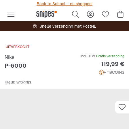
Back to School – nu shoppen!
Snelle verzending met PostNL
UITVERKOCHT
incl. BTW,
Gratis verzending
Nike
Prijs
119,99 €
P-6000
+ 119
COINS
Kleur
: wit/grijs