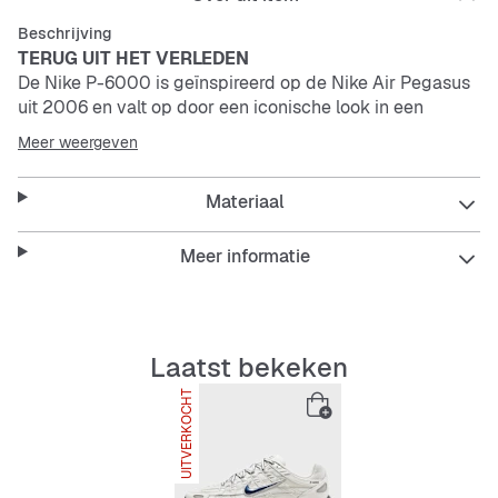
Beschrijving
TERUG UIT HET VERLEDEN
De Nike P-6000 is geïnspireerd op de Nike Air Pegasus
uit 2006 en valt op door een iconische look in een
ademend, comfortabel design dat doet denken aan de
Meer weergeven
vroege jaren 2000.
Materiaal
Substantie ontmoet stijl
Ademend
mesh
met overlays van echt leer en
synthetisch leer geeft je de hardloopstijl van de jaren
Meer informatie
2000.
Ontworpen voor draagcomfort
De tussenzool van schuim zorgt voor lichte demping en
een comfortabel gevoel.
Laatst bekeken
Antislip grip
UITVERKOCHT
De buitenzool van volrubber zorgt voor duurzame grip.
Meer details
Tong van textiel met "Bowerman Series"-branding