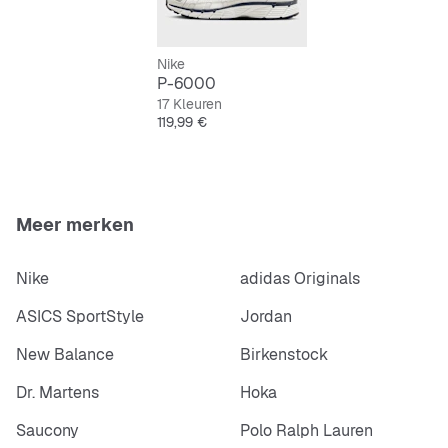
Nike-logo op de tonglip
Voorgevormd Swoosh-design van synthetisch leer
Nike
P-6000
17 Kleuren
Prijs
119,99 €
Meer merken
Nike
adidas Originals
ASICS SportStyle
Jordan
New Balance
Birkenstock
Dr. Martens
Hoka
Saucony
Polo Ralph Lauren