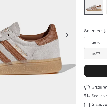
Selecteer j
36 ⅔
40
Gratis r
Snelle 
Gratis v