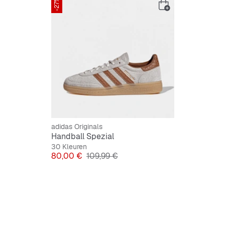
-27%
adidas Originals
Handball Spezial
30 Kleuren
Prijs
Originele Prijs
80,00 €
109,99 €