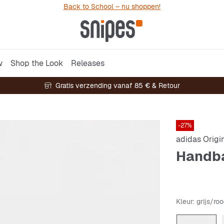
Back to School – nu shoppen!
w
Shop the Look
Releases
Gratis verzending vanaf 85 € & Retour
-27%
adidas Origi
Handba
Kleur
: grijs/ro