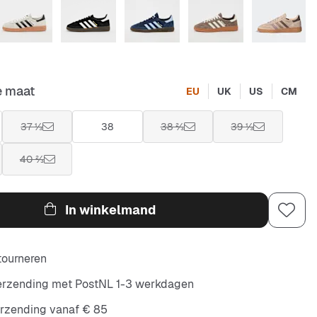
e maat
EU
UK
US
CM
37 ⅓
38
38 ⅔
39 ⅓
40 ⅔
In winkelmand
etourneren
verzending met PostNL 1-3 werkdagen
erzending vanaf € 85