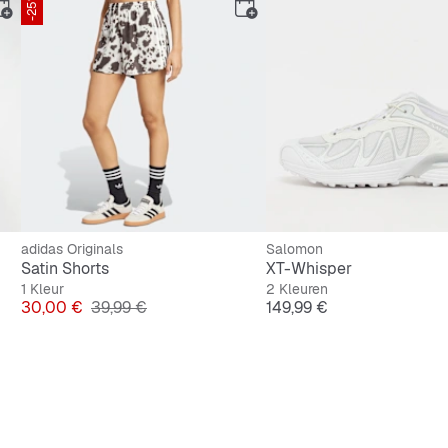
-25%
adidas Originals
Salomon
Satin Shorts
XT-Whisper
1 Kleur
2 Kleuren
Prijs
Originele Prijs
Prijs
30,00 €
39,99 €
149,99 €