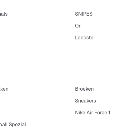
nals
SNIPES
On
Lacoste
kken
Broeken
Sneakers
Nike Air Force 1
all Spezial