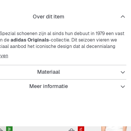
Over dit item
Spezial schoenen zijn al sinds hun debuut in 1979 een vast
an de
adidas Originals
-collectie. Dit seizoen vieren we
iaal aanbod het iconische design dat al decennialang
tzalen als de straten siert.
even
k van premium leer geeft deze schoenen een tijdloze
Materiaal
utfit compleet maakt. De rubberen loopzool biedt
endigheid en grip voor dagelijks gebruik en het
adidas
oil-logo op de tong en de naam in goudfolie voegen een
Meer informatie
ische stijl toe.
een gaat, deze schoenen geven je look een klassiek tintje.
nis en maak ze deel van je levensstijl.