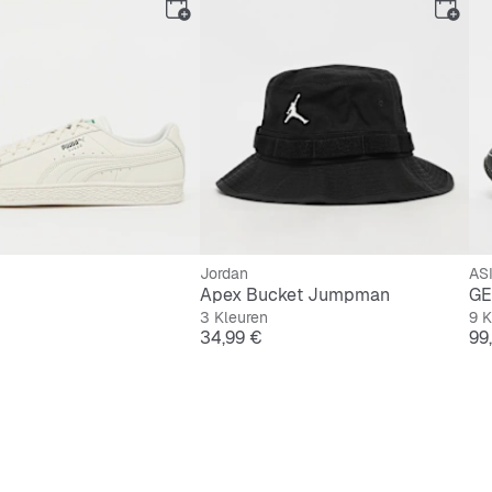
Jordan
AS
Apex Bucket Jumpman
GE
3 Kleuren
9 K
Prijs
Pri
34,99 €
99