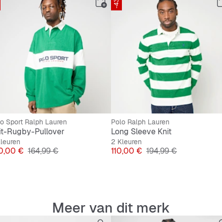
-43%
Normal
Veters
Rubber
o Sport Ralph Lauren
Polo Ralph Lauren
it-Rugby-Pullover
Long Sleeve Knit
leuren
2 Kleuren
js
Originele Prijs
Prijs
Originele Prijs
0,00 €
164,99 €
110,00 €
194,99 €
Meer van dit merk