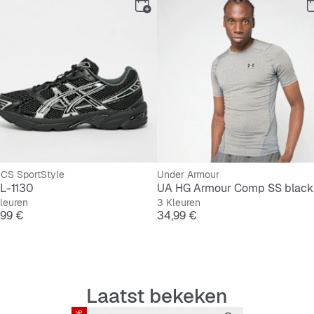
ICS SportStyle
Under Armour
L-1130
UA HG Armour Comp SS black
leuren
3 Kleuren
js
Prijs
,99 €
34,99 €
Laatst bekeken