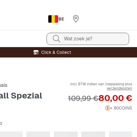
BE
Wat zoek je?
Click & Collect
incl. BTW indien van toepassing plus
nals
verzendkosten
ll Spezial
Prijs
80,00 €
Originele Prijs
109,99 €
+ 80
COINS
od