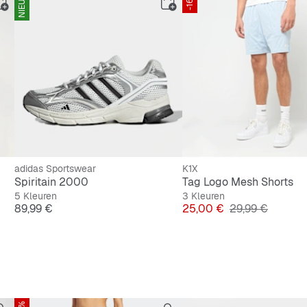
NIEUW
-16%
e pasvorm
en loopzool
adidas Sportswear
K1X
Spiritain 2000
Tag Logo Mesh Shorts
5 Kleuren
3 Kleuren
Prijs
Prijs
Originele Prijs
89,99 €
25,00 €
29,99 €