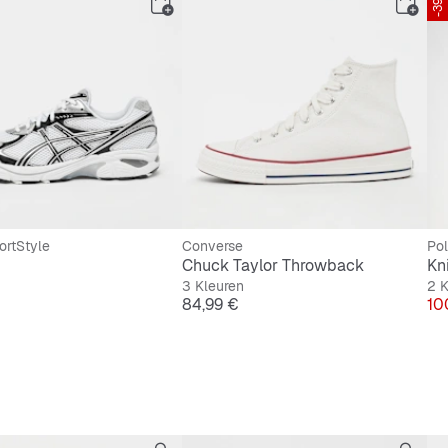
-39%
ortStyle
Converse
Pol
Chuck Taylor Throwback
Kn
3 Kleuren
2 K
Prijs
Pri
84,99 €
10