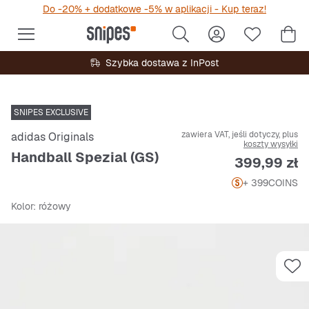
Do -20% + dodatkowe -5% w aplikacji - Kup teraz!
Szybka dostawa z InPost
SNIPES EXCLUSIVE
zawiera VAT, jeśli dotyczy, plus
adidas Originals
koszty wysyłki
Handball Spezial (GS)
Cena
399,99 zł
+ 399
COINS
Kolor
: różowy