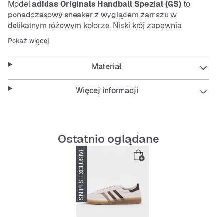
Model
adidas Originals Handball Spezial (GS)
to
ponadczasowy sneaker z wyglądem zamszu w
delikatnym różowym kolorze. Niski krój zapewnia
swobodę ruchów, a trwała i łatwa w pielęgnacji
Pokaż więcej
konstrukcja sprawdzi się na co dzień. Klasyczne
sznurowadła dopełniają design i sprawiają, że but
Materiał
pasuje do wielu stylizacji.
Więcej informacji
Features:
Ostatnio oglądane
Wygląd zamszu dla eleganckiego wyglądu
SNIPES EXCLUSIVE
Niski krój dla elastycznych ruchów
Trwały i łatwy w pielęgnacji
Klasyczne sznurowanie