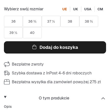
Wybierz swój rozmiar
UE
UK
USA
CM
36
36 ⅔
37 ⅓
38
38 ⅔
39 ⅓
40
Dodaj do koszyka
Bezpłatne zwroty
Szybka dostawa z InPost 4-6 dni roboczych
Bezpłatna wysyłka dla zamówień powyżej 275 zł
O tym produkcie
Opis