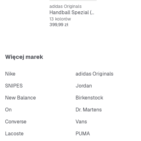
adidas Originals
Delikatny róż jako modny kolor
Handball Spezial (GS)
13 kolorów
Cena
399,99 zł
Więcej marek
Nike
adidas Originals
SNIPES
Jordan
New Balance
Birkenstock
On
Dr. Martens
Converse
Vans
Lacoste
PUMA