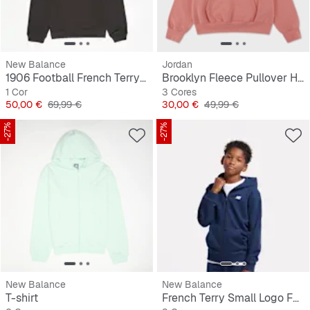
New Balance
Jordan
1906 Football French Terry Hoodie
Brooklyn Fleece Pullover Hoodie
1 Cor
3 Cores
Preço
Preço original
Preço
Preço original
50,00 €
69,99 €
30,00 €
49,99 €
-27%
-27%
New Balance
New Balance
T-shirt
French Terry Small Logo Full Zip Hoodie