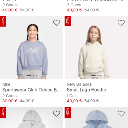
2 Cores
3 Cores
Preço
Preço original
Preço
Preço original
40,00 €
54,99 €
40,00 €
54,99 €
-33%
-27%
Nike
New Balance
Sportswear Club Fleece Boxy Graphic Crew
Small Logo Hoodie
2 Cores
1 Cor
Preço
Preço original
Preço
Preço original
30,00 €
44,99 €
40,00 €
54,99 €
-40%
-40%