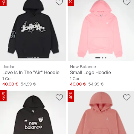
-27%
-27%
Jordan
New Balance
Love Is In The "Air" Hoodie
Small Logo Hoodie
1 Cor
1 Cor
Preço
Preço original
Preço
Preço original
40,00 €
54,99 €
40,00 €
54,99 €
-28%
-40%