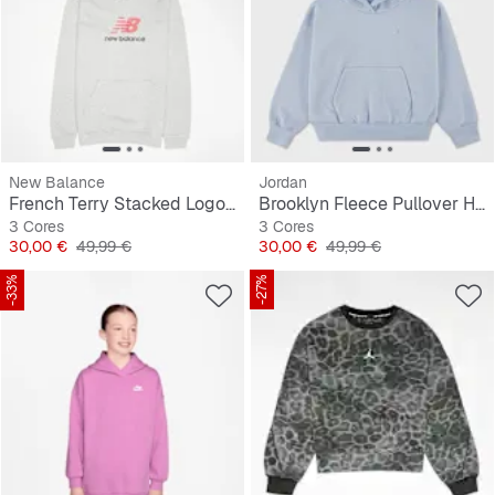
New Balance
Jordan
French Terry Stacked Logo Hoodie
Brooklyn Fleece Pullover Hoodie
3 Cores
3 Cores
Preço
Preço original
Preço
Preço original
30,00 €
49,99 €
30,00 €
49,99 €
-33%
-27%