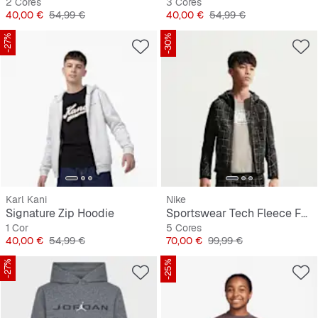
2 Cores
3 Cores
Preço
Preço original
Preço
Preço original
40,00 €
54,99 €
40,00 €
54,99 €
-27%
-30%
Karl Kani
Nike
Signature Zip Hoodie
Sportswear Tech Fleece Full Zip All Over Print
1 Cor
5 Cores
Preço
Preço original
Preço
Preço original
40,00 €
54,99 €
70,00 €
99,99 €
-27%
-25%