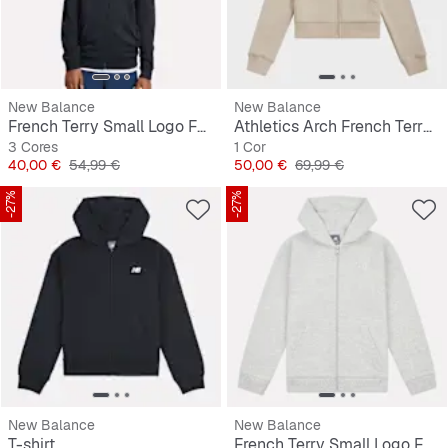
New Balance
New Balance
French Terry Small Logo Full Zip Hoodie
Athletics Arch French Terry Hoodie
3 Cores
1 Cor
Preço
Preço original
Preço
Preço original
40,00 €
54,99 €
50,00 €
69,99 €
-27%
-27%
New Balance
New Balance
T-shirt
French Terry Small Logo Full Zip Hoodie