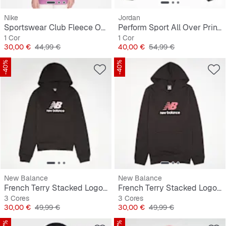
Nike
Jordan
Sportswear Club Fleece Oversized Pullover Hoodie
Perform Sport All Over Print Crew
1 Cor
1 Cor
Preço
Preço original
Preço
Preço original
30,00 €
44,99 €
40,00 €
54,99 €
-40%
-40%
New Balance
New Balance
French Terry Stacked Logo Hoodie
French Terry Stacked Logo Hoodie
3 Cores
3 Cores
Preço
Preço original
Preço
Preço original
30,00 €
49,99 €
30,00 €
49,99 €