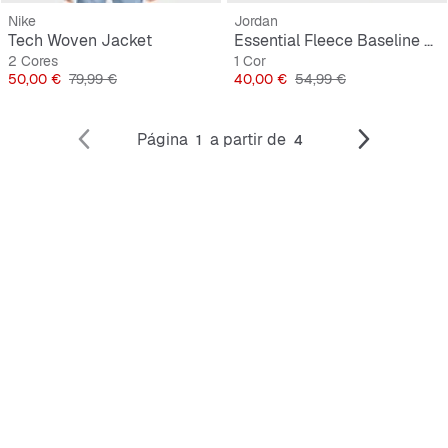
Nike
Jordan
Tech Woven Jacket
Essential Fleece Baseline Pullover
2 Cores
1 Cor
Preço
Preço original
Preço
Preço original
50,00 €
79,99 €
40,00 €
54,99 €
Página
a partir de
1
4