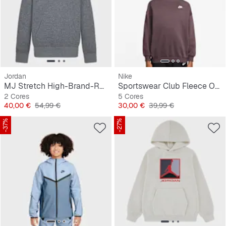
Jordan
Nike
MJ Stretch High-Brand-Read Hoodie
Sportswear Club Fleece Oversized Sweatshirt
2 Cores
5 Cores
Preço
Preço original
Preço
Preço original
40,00 €
54,99 €
30,00 €
39,99 €
-37%
-27%