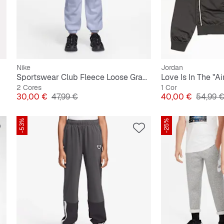
Nike
Jordan
Sportswear Club Fleece Loose Graphic Pant
Love Is In The "Ai
2 Cores
1 Cor
Preço
Preço original
Preço
Preço o
30,00 €
47,99 €
40,00 €
54,99 
-53%
-25%