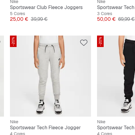
Nike
Nike
Sportswear Club Fleece Joggers
Sportswear Tech
5 Cores
3 Cores
Preço
Preço original
Preço
Preço o
25,00 €
39,99 €
50,00 €
69,99 €
-20%
-20%
Nike
Nike
Sportswear Tech Fleece Jogger
Sportswear Tech
4 Cores
4 Cores