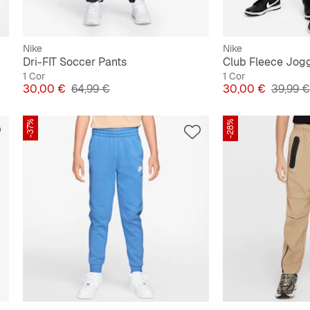
Nike
Nike
Dri-FIT Soccer Pants
Club Fleece Jog
1 Cor
1 Cor
Preço
Preço original
Preço
Preço o
30,00 €
64,99 €
30,00 €
39,99 €
-37%
-28%