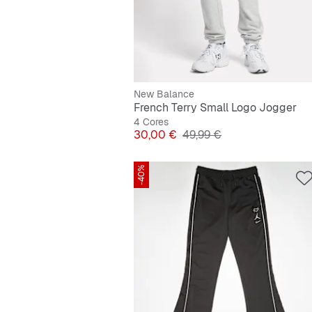
New Balance
French Terry Small Logo Jogger
4 Cores
Preço
Preço original
30,00 €
49,99 €
-40%