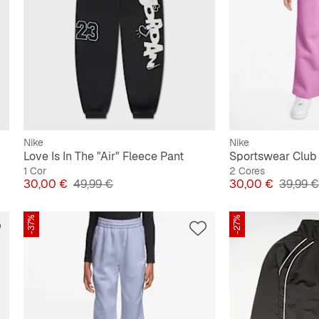
Nike
Nike
Love Is In The "Air" Fleece Pant
1 Cor
2 Cores
Preço
Preço original
Preço
Preço o
30,00 €
49,99 €
30,00 €
39,99 €
-37%
-27%