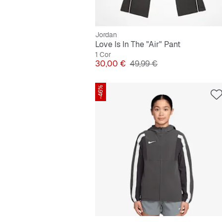
Jordan
Love Is In The "Air" Pant
1 Cor
Preço
Preço original
30,00 €
49,99 €
-46%