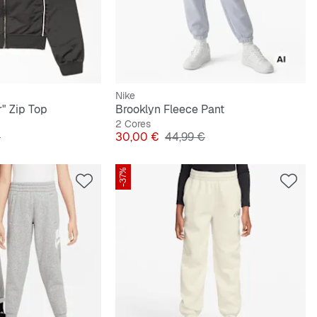
Nike
r" Zip Top
Brooklyn Fleece Pant
2 Cores
riginal
Preço
Preço original
€
30,00 €
44,99 €
-37%