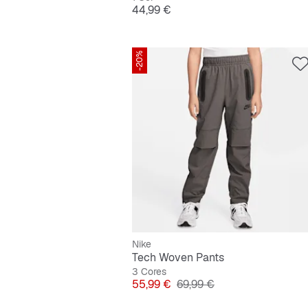
Preço
44,99 €
-20%
Nike
Tech Woven Pants
3 Cores
Preço
Preço original
55,99 €
69,99 €