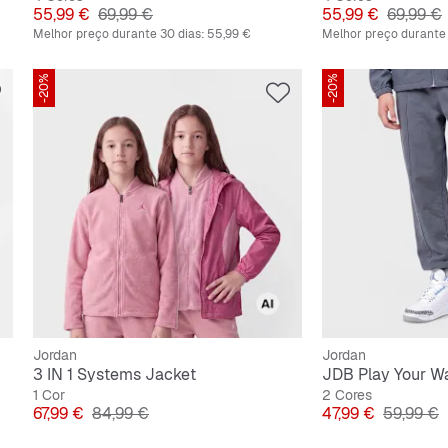
Preço
Preço original
Preço
Preço or
55,99 €
69,99 €
55,99 €
69,99 €
Melhor preço durante 30 dias:
55,99 €
Melhor preço durante 
-20%
-20%
Jordan
Jordan
3 IN 1 Systems Jacket
JDB Play Your W
1 Cor
2 Cores
Preço
Preço original
Preço
Preço ori
67,99 €
84,99 €
47,99 €
59,99 €