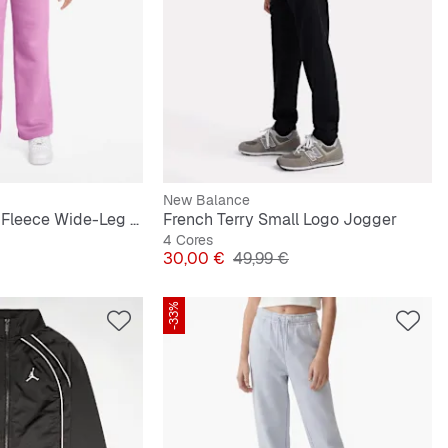
New Balance
Sportswear Club Fleece Wide-Leg Low Brand Read Pant
French Terry Small Logo Jogger
4 Cores
riginal
Preço
Preço original
30,00 €
49,99 €
-33%