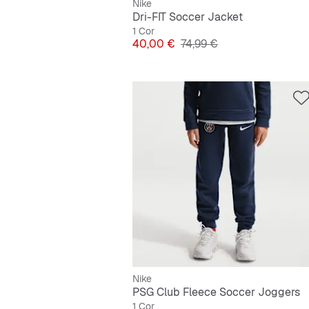
Nike
Dri-FIT Soccer Jacket
1 Cor
Preço
Preço original
40,00 €
74,99 €
Nike
PSG Club Fleece Soccer Joggers
1 Cor