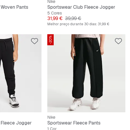
Nike
 Woven Pants
Sportswear Club Fleece Jogger
5 Cores
riginal
Preço
Preço original
31,99 €
39,99 €
Melhor preço durante 30 dias:
31,99 €
-20%
Nike
 Fleece Jogger
Sportswear Fleece Pants
1 Cor