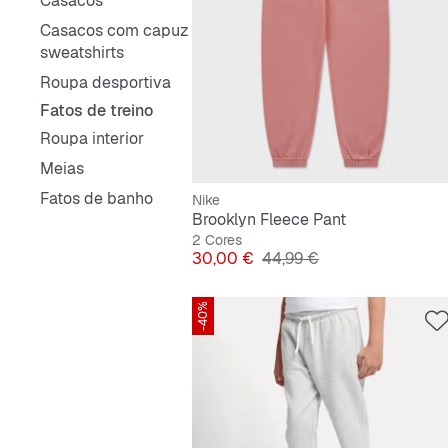
Casacos
Casacos com capuz e
sweatshirts
Roupa desportiva
Fatos de treino
Roupa interior
Meias
Fatos de banho
Nike
Brooklyn Fleece Pant
2 Cores
Preço
Preço original
30,00 €
44,99 €
-40%