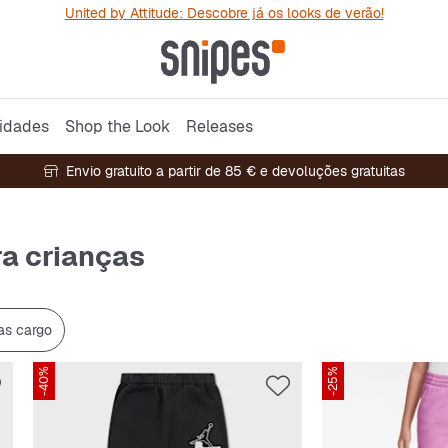
United by Attitude: Descobre já os looks de verão!
idades
Shop the Look
Releases
Envio gratuito a partir de 85 € e devoluções gratuitas
ra crianças
as cargo
-40%
-25%