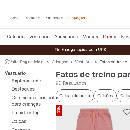
Home
Homens
Mulheres
Crianças
Calçado
Vestuário
Acessórios
Marcas
Promo
Nov
Entrega rápida com UPS
Voltar
Página inicial
Crianças
Vestuário
Fatos de treino
Fatos de treino pa
Vestuário
Explorar tudo
90 Resultados
Destaques
Calças de treino
Calções
Calç
Camisolas e conjuntos
para crianças
-33%
T-shirts e top
Calças