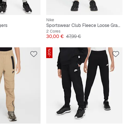
Nike
gers
Sportswear Club Fleece Loose Graphic Pant
2 Cores
riginal
Preço
Preço original
30,00 €
47,99 €
-20%