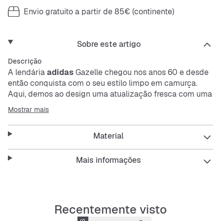
Envio gratuito a partir de 85€ (continente)
Sobre este artigo
Descrição
A lendária
adidas
Gazelle chegou nos anos 60 e desde
então conquista com o seu estilo limpo em camurça.
Aqui, demos ao design uma atualização fresca com uma
sola plataforma de três camadas. Combina bem com uns
Mostrar mais
calções de treino ou um vestido elegante para um look
simples e moderno.
Material
Mais informações
Características
Recentemente visto
Caimento normal