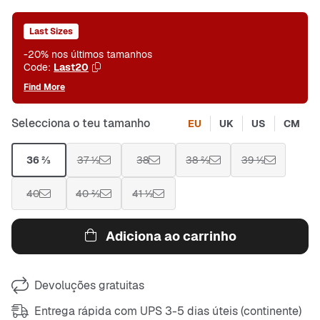
Last Sizes
-20% nos últimos tamanhos
Code:
Last20
Find More
Selecciona o teu tamanho
EU
UK
US
CM
36 ⅔
37 ⅓
38
38 ⅔
39 ⅓
40
40 ⅔
41 ⅓
Adiciona ao carrinho
Devoluções gratuitas
Entrega rápida com UPS 3-5 dias úteis (continente)