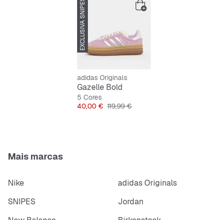
EXCLUSIVA SNIPES
-66%
Atacadores
Parte superior em camurça, couro e sintético
Forro têxtil
adidas Originals
Gazelle Bold
5 Cores
Preço
Preço original
40,00 €
119,99 €
Mais marcas
Nike
adidas Originals
SNIPES
Jordan