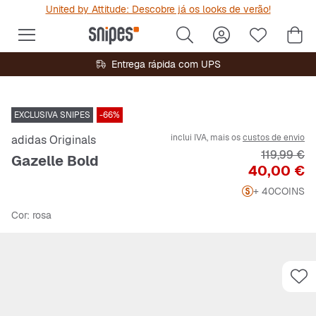
United by Attitude: Descobre já os looks de verão!
Entrega rápida com UPS
EXCLUSIVA SNIPES
-66%
inclui IVA, mais os
custos de envio
adidas Originals
Preço orig
119,99 €
Gazelle Bold
Preço
40,00 €
+ 40
COINS
Cor
: rosa