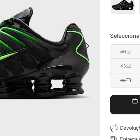
Selecciona
40
43
46
Devoluçõ
Entrega 