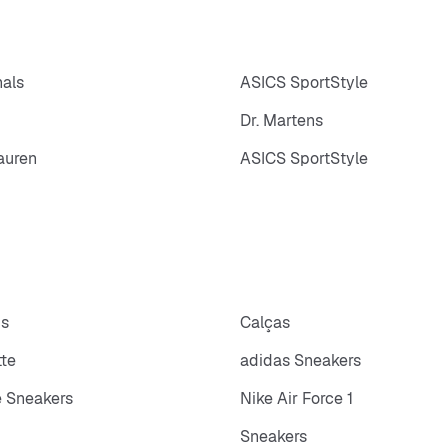
nals
ASICS SportStyle
Dr. Martens
auren
ASICS SportStyle
ps
Calças
tte
adidas Sneakers
 Sneakers
Nike Air Force 1
Sneakers