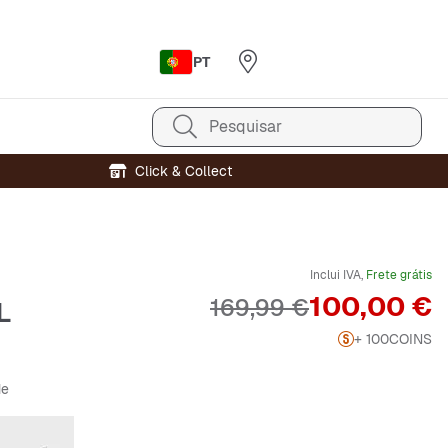
PT
Pesquisar
Click & Collect
Inclui IVA,
Frete grátis
Preço
100,00 €
Preço original
169,99 €
L
+ 100
COINS
de