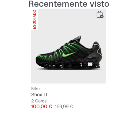
Recentemente visto
a sola exter
tração e dura
ESGOTADO
Features:
Cabeda
Tecnol
Estrutu
Nike
Suport
Shox TL
2 Cores
Preço
Preço original
100,00 €
169,99 €
Sola ex
durabil