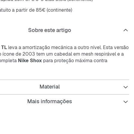
tuito a partir de 85€ (continente)
Sobre este artigo
 TL
leva a amortização mecânica a outro nível. Esta versão
do ícone de 2003 tem um cabedal em
mesh
respirável e a
completa
Nike Shox
para proteção máxima contra
ndo-te um visual marcante na rua.
Material
uporte flexível e resistente com placas moderadoras, a
ike Shox
oferece uma amortização que recupera a forma
Mais informações
ssão. O cabedal com estrutura em TPU é quase uma
a do modelo original. As sobreposições moldadas no meio
em suporte e ajuste firme. A placa TPU no calcanhar e
ssola e a tecnologia
Nike Shox
aumenta a estabilidade
ntressola em espuma oferece amortecimento leve, enquanto