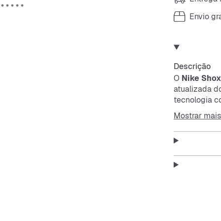
Envio gra
Descrição
O
Nike Shox
atualizada 
tecnologia 
impactos, da
Mostrar mais
Combinando s
tecnologia
N
após compre
réplica exat
do pé garant
entre a entre
lateral. A e