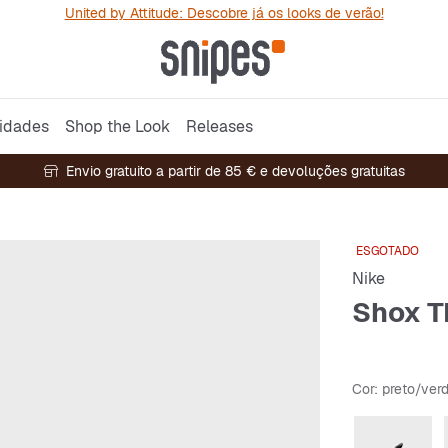
United by Attitude: Descobre já os looks de verão!
idades
Shop the Look
Releases
Envio gratuito a partir de 85 € e devoluções gratuitas
ESGOTADO
Nike
Shox T
Cor
: preto/ver