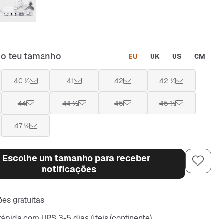
 o teu tamanho
EU
UK
US
CM
40 ½
41
42
42 ½
44
44 ½
45
45 ½
47 ½
Escolhe um tamanho para receber
notificações
es gratuitas
rápida com UPS 3-5 dias úteis (continente)