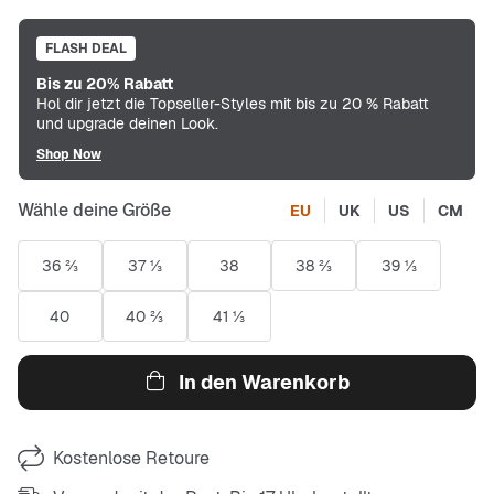
FLASH DEAL
Bis zu 20% Rabatt
Hol dir jetzt die Topseller-Styles mit bis zu 20 % Rabatt
und upgrade deinen Look.
Shop Now
Wähle deine Größe
EU
UK
US
CM
36 ⅔
37 ⅓
38
38 ⅔
39 ⅓
40
40 ⅔
41 ⅓
In den Warenkorb
Kostenlose Retoure