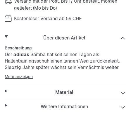
Versand mit der Post. Bis 17 Uhr bestellt, morgen
geliefert (Mo bis Do)
Kostenloser Versand ab 59 CHF
Über diesen Artikel
Beschreibung
Der
adidas
Samba hat seit seinen Tagen als
Hallentrainingsschuh einen langen Weg zurückgelegt.
Siebzig Jahre später wächst sein Vermächtnis weiter.
Jetzt steht er für einen Lebensstil. Dieses Paar des
Mehr anzeigen
Samba OG-Schuhs hat ein Obermaterial aus Glattleder
mit Akzenten aus Wildlederdetails. Ein Mix aus erdigen
Material
und gehobenen College-Farben sorgt für einen stylishen
Look. Die Gummiaußensohle sorgt für Grip, während das
Synthetikfutterfutter den ganzen Tag über bequem ist.
Weitere Informationen
Features:
Reguläre Passform