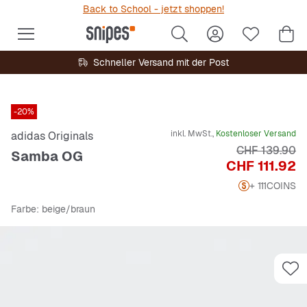
Back to School - jetzt shoppen!
Schneller Versand mit der Post
-20%
inkl. MwSt.,
Kostenloser Versand
adidas Originals
Originalpreis
CHF 139.90
Samba OG
Preis
CHF 111.92
+ 111
COINS
Farbe
: beige/braun