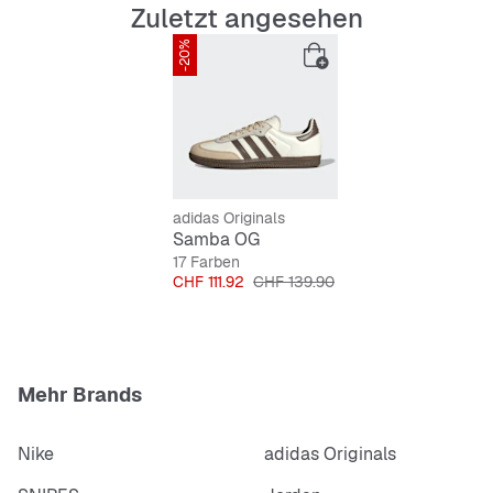
Zuletzt angesehen
Schnürsenkel
Obermaterial aus Leder
-20%
Synthetikfutter
adidas Originals
Samba OG
17 Farben
Preis
Originalpreis
CHF 111.92
CHF 139.90
Mehr Brands
Nike
adidas Originals