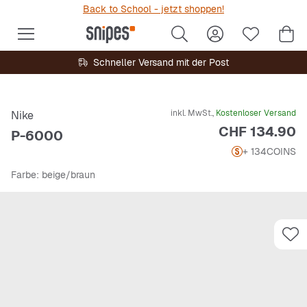
Back to School - jetzt shoppen!
Schneller Versand mit der Post
inkl. MwSt.,
Kostenloser Versand
Nike
Preis
CHF 134.90
P-6000
+ 134
COINS
Farbe
: beige/braun