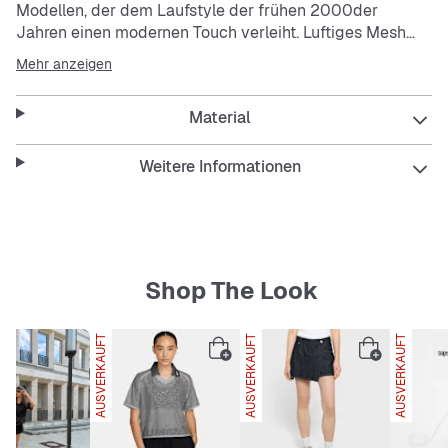
Modellen, der dem Laufstyle der frühen 2000der
Jahren einen modernen Touch verleiht. Luftiges Mesh
und sportliche Linien schaffen eine perfekte Kombination
Mehr anzeigen
aus auffälligem Look und atmungsaktivem Tragekomfort.
Material
Die erhöhte Schaumstoff-Mittelsohle sorgt für einen
besseren Stand und eine weiche Dämpfung.
Das Retro-Design basiert auf dem Nike Pegasus 25 und
Weitere Informationen
dem Nike Pegasus 2006.
Die Überzüge aus Textil, Leder und Synthetik sorgen für
Struktur und bequemen Halt.
Die Gummi-Außensohle sorgt für robuste Traktion.
Shop The Look
AUSVERKAUFT
AUSVERKAUFT
AUSVERKAUFT