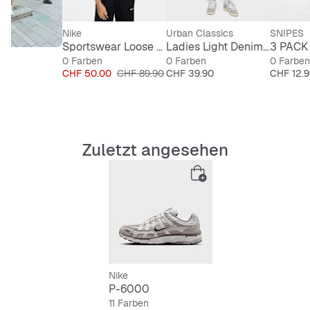
Nike
Urban Classics
SNIPES
Sportswear Loose Lace Polo Jersey Top
Ladies Light Denim Skort
0 Farben
0 Farben
0 Farben
Preis
Originalpreis
Preis
Preis
CHF 50.00
CHF 89.90
CHF 39.90
CHF 12.
Zuletzt angesehen
Nike
P-6000
11 Farben