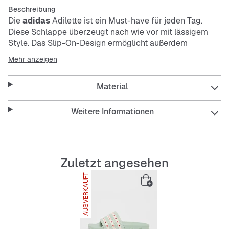
Beschreibung
Die
adidas
Adilette ist ein Must-have für jeden Tag.
Diese Schlappe überzeugt nach wie vor mit lässigem
Style. Das Slip-On-Design ermöglicht außerdem
einfaches An- und Ausziehen. Die Herzchen auf den 3-
Mehr anzeigen
Streifen sorgen für einen süßen Touch.
Material
Features
Reguläre Passform
Weitere Informationen
Slip-On-Design
Synthetik-Obermaterial
Textilfutter
Zuletzt angesehen
AUSVERKAUFT
SNIPES EXKLUSIV