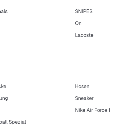
nals
SNIPES
On
Lacoste
cke
Hosen
dung
Sneaker
Nike Air Force 1
all Spezial