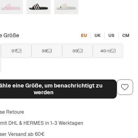
e Größe
EU
UK
US
CM
37
38
39
40 ½
hle eine Größe, um benachrichtigt zu
werden
se Retoure
 mit DHL & HERMES in 1-3 Werktagen
oser Versand ab 60€