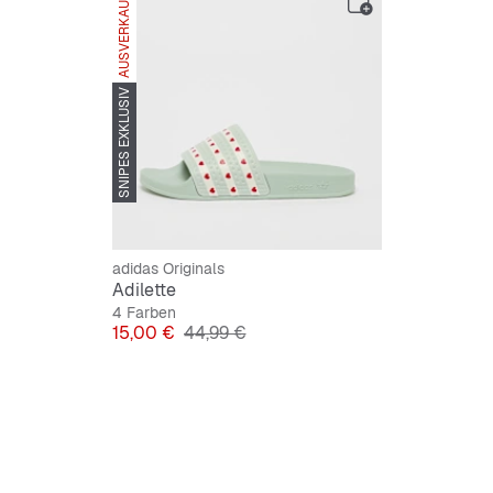
AUSVERKAUFT
SNIPES EXKLUSIV
adidas Originals
Adilette
4 Farben
Preis
Originalpreis
15,00 €
44,99 €