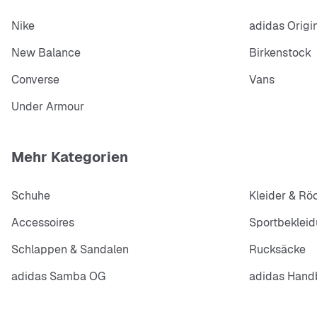
Nike
adidas Origi
New Balance
Birkenstock
Converse
Vans
Under Armour
Mehr Kategorien
Schuhe
Kleider & Rö
Accessoires
Sportbeklei
Schlappen & Sandalen
Rucksäcke
adidas Samba OG
adidas Handb