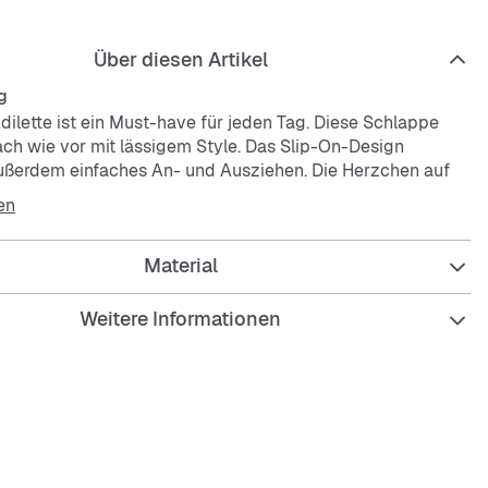
Über diesen Artikel
g
dilette ist ein Must-have für jeden Tag. Diese Schlappe
ch wie vor mit lässigem Style. Das Slip-On-Design
ußerdem einfaches An- und Ausziehen. Die Herzchen auf
en sorgen für einen süßen Touch.
en
Material
re Passform
n-Design
Weitere Informationen
ik-Obermaterial
tter