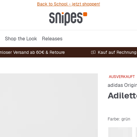
Back to School - jetzt shoppen!
Shop the Look
Releases
nloser Versand ab 60€ & Retoure
Kauf auf Rechnung
AUSVERKAUFT
adidas Origi
Adilet
Farbe
: grün