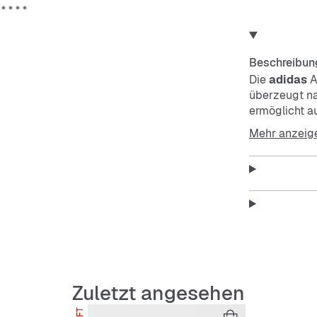
Beschreibun
Die
adidas
A
überzeugt na
ermöglicht a
den 3-Streif
Mehr anzeig
Features
Regulä
Slip-O
Synthet
Textilfu
Zuletzt angesehen