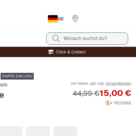
DE
Wonach suchst du?
Click & Collect
SNIPES EXKLUSIV
inkl. Mwst., ggf. zzgl.
Versandkosten
nals
Preis
15,00 €
Originalpreis
44,99 €
te
+ 15
COINS