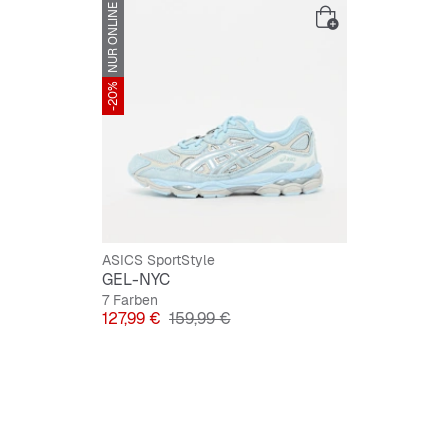
NUR ONLINE
Rutschf
Schnürv
-20%
ASICS SportStyle
GEL-NYC
7 Farben
Preis
Originalpreis
127,99 €
159,99 €