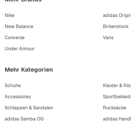
Nike
adidas Origi
New Balance
Birkenstock
Converse
Vans
Under Armour
Mehr Kategorien
Schuhe
Kleider & Rö
Accessoires
Sportbeklei
Schlappen & Sandalen
Rucksäcke
adidas Samba OG
adidas Handb