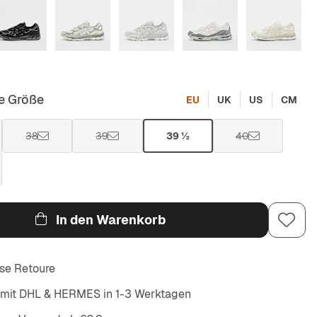
e Größe
EU
UK
US
CM
38
39
39 ½
40
In den Warenkorb
se Retoure
 mit DHL & HERMES in 1-3 Werktagen