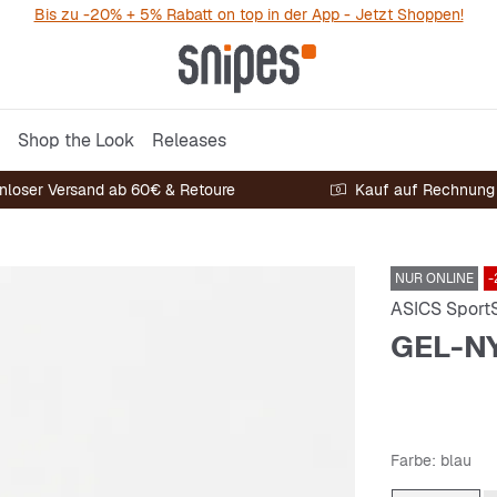
Bis zu -20% + 5% Rabatt on top in der App - Jetzt Shoppen!
Shop the Look
Releases
nloser Versand ab 60€ & Retoure
Kauf auf Rechnung
NUR ONLINE
-
ASICS SportS
GEL-N
Farbe
: blau