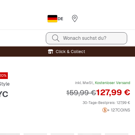
DE
Wonach suchst du?
Click & Collect
20%
inkl. MwSt.,
Kostenloser Versand
tyle
Preis
127,99 €
Originalpreis
159,99 €
YC
30-Tage-Bestpreis:
127,99 €
+ 127
COINS