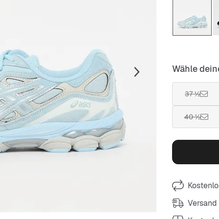
Wähle dein
37 ½
40 ½
Kostenlo
Versand