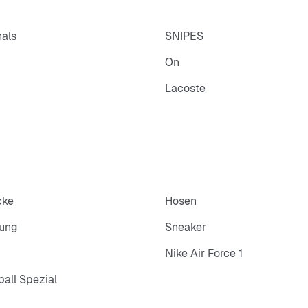
nals
SNIPES
On
Lacoste
cke
Hosen
dung
Sneaker
Nike Air Force 1
all Spezial