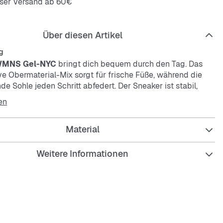
oser Versand ab 60€
Über diesen Artikel
g
WMNS Gel-NYC
bringt dich bequem durch den Tag. Das
e Obermaterial-Mix sorgt für frische Füße, während die
 Sohle jeden Schritt abfedert. Der Sneaker ist stabil,
 rutschfest – perfekt für deinen Alltag.
en
Material
Weitere Informationen
saktives Obermaterial
e Polsterung
mpfende Sohle