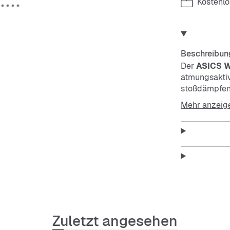
Kostenl
Beschreibun
Der
ASICS 
atmungsaktiv
stoßdämpfende
langlebig und
Mehr anzeig
Features:
Atmung
Bequem
Zuletzt angesehen
Stoßdä