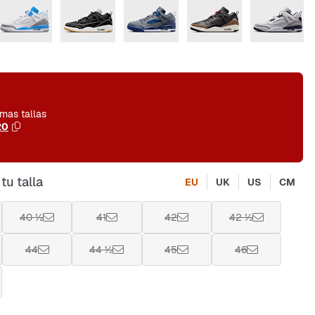
imas tallas
20
tu talla
EU
UK
US
CM
40 ½
41
42
42 ½
44
44 ½
45
46