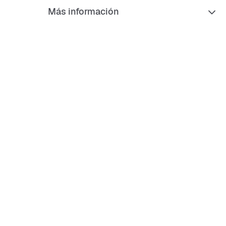
ike Air que absorbe los impactos y proporciona
Más información
n en cada pisada.
or de goma maciza para una mayor durabilidad y tracción.