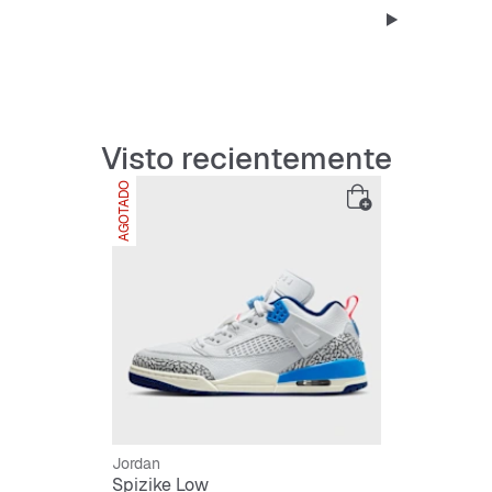
Tecnología N
amortiguació
Suela exteri
Visto recientemente
AGOTADO
Jordan
Spizike Low