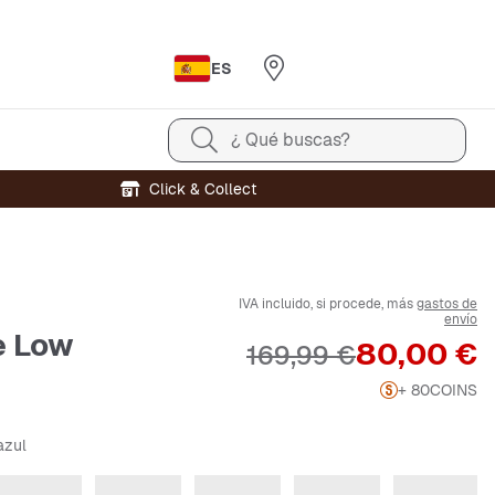
ES
¿ Qué buscas?
Click & Collect
IVA incluido, si procede, más
gastos de
envío
e Low
Precio
80,00 €
Precio original
169,99 €
+ 80
COINS
azul