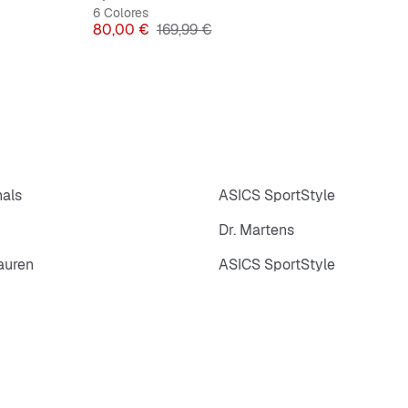
6 Colores
Precio
Precio original
80,00 €
169,99 €
nals
ASICS SportStyle
Dr. Martens
auren
ASICS SportStyle