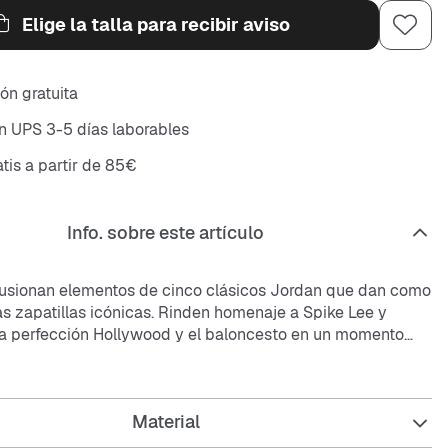
Elige la talla para recibir aviso
ón gratuita
n UPS 3-5 días laborables
atis a partir de 85€
Info. sobre este artículo
fusionan elementos de cinco clásicos Jordan que dan como
as zapatillas icónicas. Rinden homenaje a Spike Lee y
a perfección Hollywood y el baloncesto en un momento
s zapatillas bonitas y con historia. La combinación perfecta,
Material
rior de tela y piel auténtica y sintética favorece la