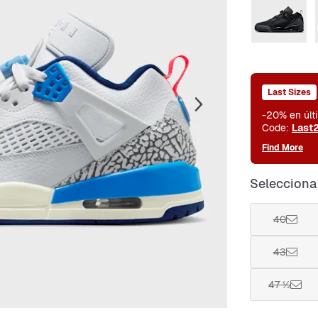
Last Sizes
-20% en últ
Code:
Last
Find More
Selecciona 
40
43
47 ½