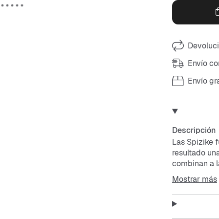
Devoluci
Envío co
Envío gr
Descripción
Las Spizike 
resultado un
combinan a l
cultural. Una
Mostrar más
¿no crees?
La parte supe
durabilidad.