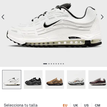
Selecciona tu talla
EU
UK
US
CM