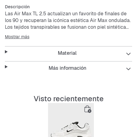
Descripción
Las Air Max TL 2.5 actualizan un favorito de finales de
los 90 y recuperan la icónica estética Air Max ondulada.
Los tejidos transpirables se fusionan con piel sintética
suave para ofrecer un acabado impecable, al tiempo
Mostrar más
que la amortiguación Max Air completa aporta
elasticidad a cada pisada.
Material
Parte superior que combina tela y piel sintética para una
mayor transpirabilidad y durabilidad.
Más información
Amortiguación Max Air suave y cómoda para ofrecer el
nivel perfecto de sujeción.
Suela exterior de goma para proporcionar una tracción
duradera.
Visto recientemente