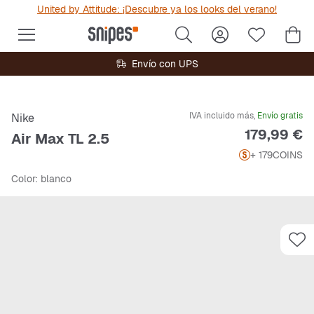
United by Attitude: ¡Descubre ya los looks del verano!
Envío con UPS
IVA incluido más,
Envío gratis
Nike
Precio
179,99 €
Air Max TL 2.5
+ 179
COINS
Color
: blanco