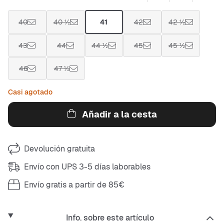
40
40 ½
41
42
42 ½
43
44
44 ½
45
45 ½
46
47 ½
Casi agotado
Añadir a la cesta
Devolución gratuita
Envío con UPS 3-5 días laborables
Envío gratis a partir de 85€
Info. sobre este artículo