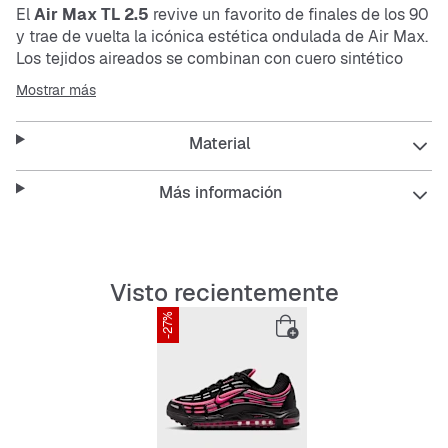
El
Air Max TL 2.5
revive un favorito de finales de los 90
y trae de vuelta la icónica estética ondulada de Air Max.
Los tejidos aireados se combinan con cuero sintético
suave para un acabado limpio, y la amortiguación Max
Mostrar más
Air continua ofrece una sensación de rebote en cada
paso.
Material
Más información
El exterior combina
mesh
con cuero auténtico y cuero
sintético para garantizar transpirabilidad y durabilidad.
La amortiguación Max Air suave y cómoda ofrece el
soporte justo. La suela exterior de goma proporciona una
Visto recientemente
tracción resistente.
-27%
Características:
Exterior de
mesh
, cuero auténtico y cuero sintético