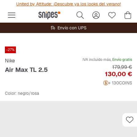
United by Attitude: ¡Descubre ya los looks del verano!
Envío con UPS
-27%
IVA incluido más,
Envío gratis
Nike
Precio orig
179,99 €
Air Max TL 2.5
Precio
130,00 €
+ 130
COINS
Color
: negro/rosa