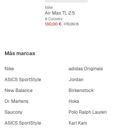
Nike
Amortiguación Max Air continua para comodidad y
Air Max TL 2.5
rebote
8 Colores
Precio
Precio original
130,00 €
179,99 €
Suela exterior de goma para tracción duradera
Diseño que revive la estética clásica de finales de
los 90
Más marcas
Nike
adidas Originals
ASICS SportStyle
Jordan
New Balance
Birkenstock
Dr. Martens
Hoka
Saucony
Polo Ralph Lauren
ASICS SportStyle
Karl Kani