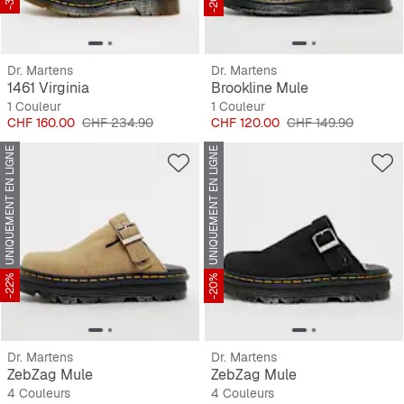
Dr. Martens
Dr. Martens
1461 Virginia
Brookline Mule
1 Couleur
1 Couleur
Prix
Prix original
Prix
Prix original
CHF 160.00
CHF 234.90
CHF 120.00
CHF 149.90
UNIQUEMENT EN LIGNE
UNIQUEMENT EN LIGNE
-22%
-20%
Dr. Martens
Dr. Martens
ZebZag Mule
ZebZag Mule
4 Couleurs
4 Couleurs