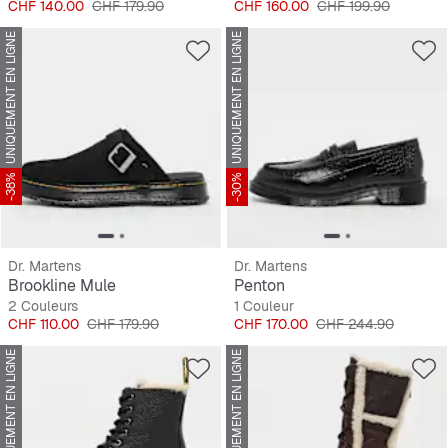
Prix
Prix original
Prix
Prix original
CHF 140.00
CHF 179.90
CHF 160.00
CHF 199.90
UNIQUEMENT EN LIGNE
UNIQUEMENT EN LIGNE
-38%
-30%
Dr. Martens
Dr. Martens
Brookline Mule
Penton
2 Couleurs
1 Couleur
Prix
Prix original
Prix
Prix original
CHF 110.00
CHF 179.90
CHF 170.00
CHF 244.90
UNIQUEMENT EN LIGNE
UNIQUEMENT EN LIGNE