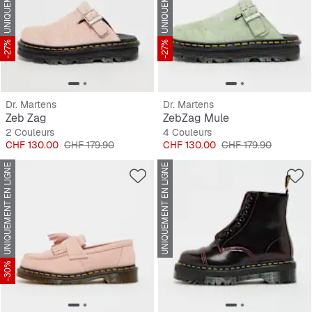
-27%
-27%
Dr. Martens
Dr. Martens
Zeb Zag
ZebZag Mule
2 Couleurs
4 Couleurs
Prix
Prix original
Prix
Prix original
CHF 130.00
CHF 179.90
CHF 130.00
CHF 179.90
UNIQUEMENT EN LIGNE
UNIQUEMENT EN LIGNE
-30%