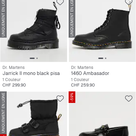
UNIQUEMENT EN LIGNE
UNIQUEMENT EN LIGNE
Dr. Martens
Dr. Martens
Jarrick II mono black pisa
1460 Ambasador
1 Couleur
1 Couleur
Prix
Prix
CHF 299.90
CHF 259.90
UNIQUEMENT EN LIGNE
-59%