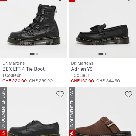
Dr. Martens
Dr. Martens
BEX LTT 4 Tie Boot
Adrian YS
1 Couleur
1 Couleur
Prix
Prix original
Prix
Prix original
CHF 220.00
CHF 269.90
CHF 160.00
CHF 244.90
UNIQUEMENT EN LIGNE
UNIQUEMENT EN LIGNE
-31%
-20%