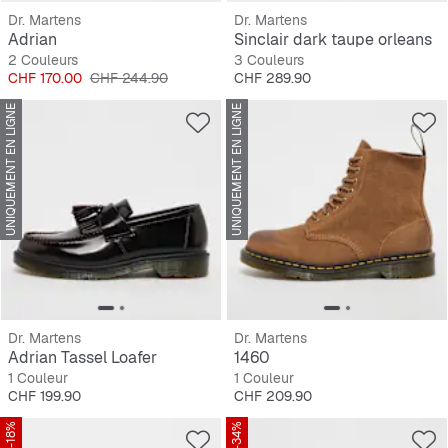
Dr. Martens
Dr. Martens
Adrian
Sinclair dark taupe orleans
2 Couleurs
3 Couleurs
Prix
Prix original
Prix
CHF 170.00
CHF 244.90
CHF 289.90
UNIQUEMENT EN LIGNE
UNIQUEMENT EN LIGNE
Dr. Martens
Dr. Martens
Adrian Tassel Loafer
1460
1 Couleur
1 Couleur
Prix
Prix
CHF 199.90
CHF 209.90
-18%
-34%