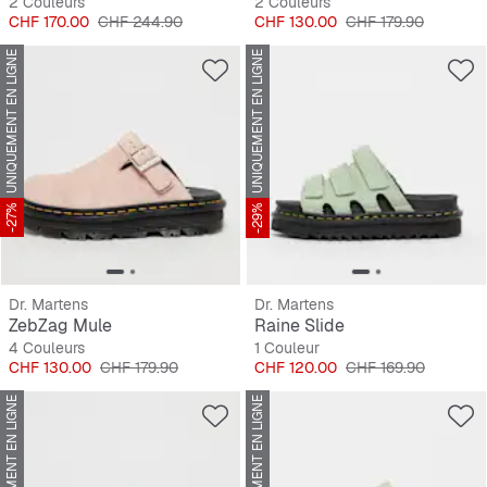
2 Couleurs
2 Couleurs
Prix
Prix original
Prix
Prix original
CHF 170.00
CHF 244.90
CHF 130.00
CHF 179.90
UNIQUEMENT EN LIGNE
UNIQUEMENT EN LIGNE
-27%
-29%
Dr. Martens
Dr. Martens
ZebZag Mule
Raine Slide
4 Couleurs
1 Couleur
Prix
Prix original
Prix
Prix original
CHF 130.00
CHF 179.90
CHF 120.00
CHF 169.90
UNIQUEMENT EN LIGNE
UNIQUEMENT EN LIGNE