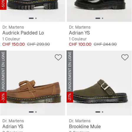
-50%
Dr. Martens
Dr. Martens
Audrick Padded Lo
Adrian YS
1 Couleur
1 Couleur
Prix
Prix original
Prix
Prix original
CHF 150.00
CHF 299.90
CHF 100.00
CHF 244.90
UNIQUEMENT EN LIGNE
UNIQUEMENT EN LIGNE
-30%
-27%
Dr. Martens
Dr. Martens
Adrian YS
Brookline Mule