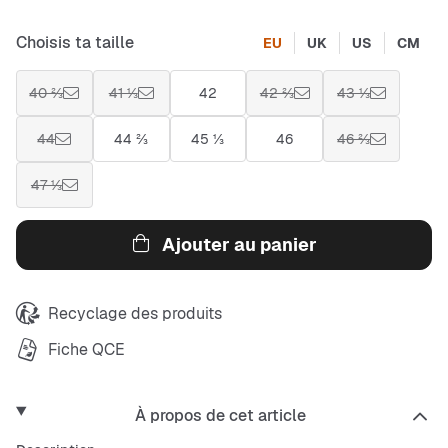
Choisis ta taille
EU
UK
US
CM
40 ⅔
41 ⅓
42
42 ⅔
43 ⅓
44
44 ⅔
45 ⅓
46
46 ⅔
47 ⅓
Ajouter au panier
Recyclage des produits
Fiche QCE
À propos de cet article