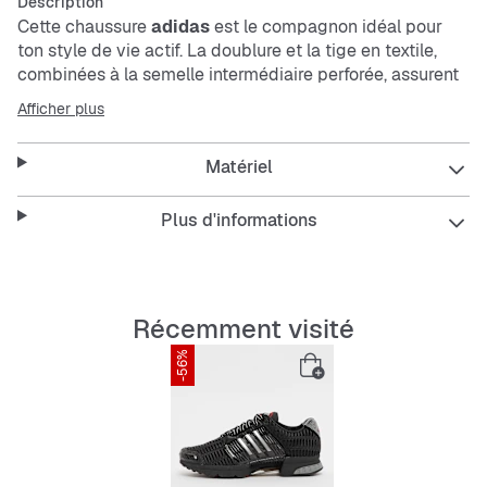
Description
Cette chaussure
adidas
est le compagnon idéal pour
ton style de vie actif. La doublure et la tige en textile,
combinées à la semelle intermédiaire perforée, assurent
une circulation d’air optimale pour une sensation de
Afficher plus
fraîcheur. De plus, la semelle extérieure en caoutchouc
offre une excellente traction. Parfaite pour toutes tes
Matériel
aventures en ville.
Caractéristiques :
Plus d'informations
Coupe régulière
Lacets
Tige en textile
Récemment visité
Doublure en textile
Semelle extérieure en caoutchouc
-56%