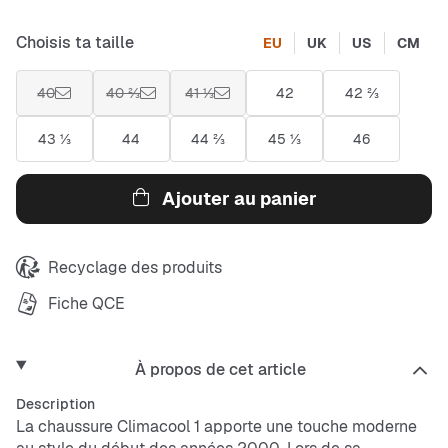
Choisis ta taille
EU
UK
US
CM
40
40 ⅔
41 ⅓
42
42 ⅔
43 ⅓
44
44 ⅔
45 ⅓
46
Ajouter au panier
Recyclage des produits
Fiche QCE
À propos de cet article
Description
La chaussure Climacool 1 apporte une touche moderne