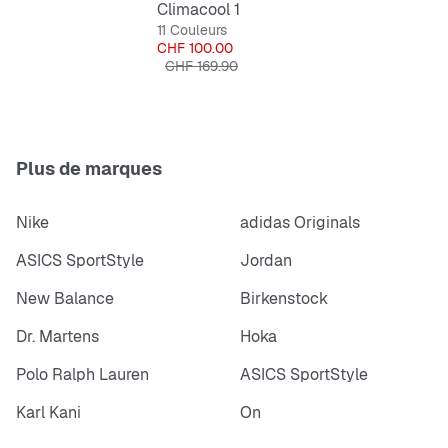
Climacool 1
Chaussant standard.
11 Couleurs
Prix
CHF 100.00
Lacets.
Prix original
CHF 169.90
Tige textile.
Semelle de propreté en textile.
Cage médio-pied en TPU.
Technologie CLIMACOOL.
Plus de marques
Nike
adidas Originals
ASICS SportStyle
Jordan
New Balance
Birkenstock
Dr. Martens
Hoka
Polo Ralph Lauren
ASICS SportStyle
Karl Kani
On