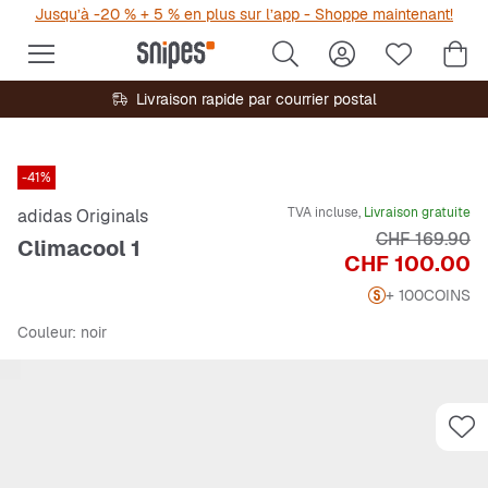
Jusqu’à -20 % + 5 % en plus sur l’app - Shoppe maintenant!
Livraison rapide par courrier postal
-41%
TVA incluse,
Livraison gratuite
adidas Originals
Prix original
CHF 169.90
Climacool 1
Prix
CHF 100.00
+ 100
COINS
Couleur
: noir