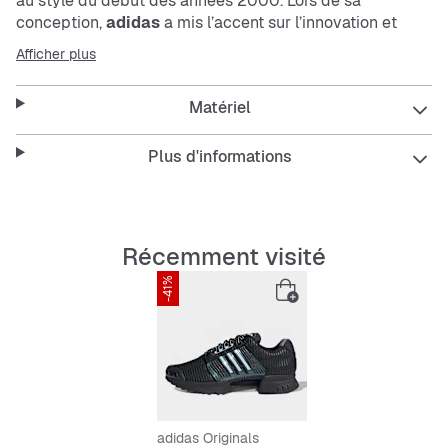
au style du début des années 2000. Lors de sa
conception,
adidas
a mis l’accent sur l’innovation et
l’héritage pour en faire l’une de tes nouvelles paires de
Afficher plus
chaussures favorites.Conçue pour celles et ceux qui
apprécient le style et la performance, cette chaussure
Matériel
est dotée d’une tige en mesh légère et respirante qui
favorise la circulation de l’air pour que tes pieds restent
au frais et au sec. La technologie Climacool intégrée
Plus d'informations
facilite le refroidissement pour une expérience fraîche et
confortable.Le médio-pied en TPU offre un soutien et
une stabilité supplémentaires, tandis que la semelle
intermédiaire en EVA amortie est douce et flexible. Le
Récemment visité
logo à 3 bandes et le logo performance d’adidas sur la
-41%
semelle de propreté rehaussent la qualité du design.Que
tu sois un athlète ou un adepte des sneakers, le design
stylée et les caractéristiques axées sur la performance
de cette chaussure élégante en font un choix original.
Replonge-toi dans les années 2000 avec cette paire de
chaussure originale.
adidas Originals
Features: