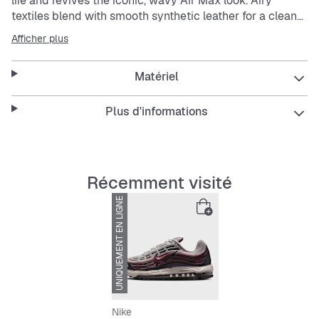
life and revives the iconic, wavy Air Max look. Airy
textiles blend with smooth synthetic leather for a clean
finish, while the full-length Max Air cushioning gives you
Afficher plus
a springy feel with every step.
Matériel
The upper combines
mesh
with genuine and synthetic
leather to ensure breathability and durability.
The soft, comfortable Max Air cushioning provides just
Plus d'informations
the right amount of support.
The rubber outsole delivers durable traction.
Récemment visité
UNIQUEMENT EN LIGNE
-28%
Nike