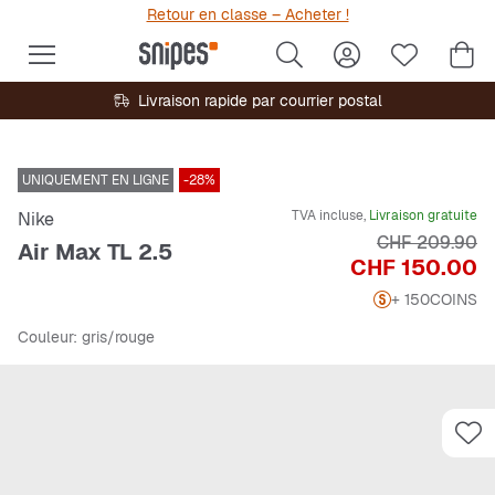
Retour en classe – Acheter !
Livraison rapide par courrier postal
UNIQUEMENT EN LIGNE
-28%
TVA incluse,
Livraison gratuite
Nike
Prix original
CHF 209.90
Air Max TL 2.5
Prix
CHF 150.00
+ 150
COINS
Couleur
: gris/rouge