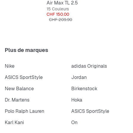
Air Max TL 2.5
15 Couleurs
Prix
CHF 150.00
Prix original
CHF 209.90
Plus de marques
Nike
adidas Originals
ASICS SportStyle
Jordan
New Balance
Birkenstock
Dr. Martens
Hoka
Polo Ralph Lauren
ASICS SportStyle
Karl Kani
On