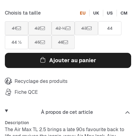
Choisis ta taille
EU
UK
US
CM
41
42
42 ½
43
44
44 ½
45
46
Ajouter au panier
Recyclage des produits
Fiche QCE
À propos de cet article
Description
The Air Max TL 2.5 brings a late 90s favourite back to