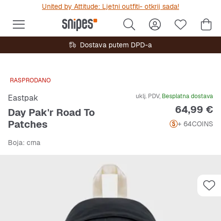
United by Attitude: Ljetni outfiti- otkrij sada!
Dostava putem DPD-a
RASPRODANO
uklj. PDV,
Besplatna dostava
Eastpak
Cijena
64,99 €
Day Pak'r Road To
Patches
+ 64
COINS
Boja
: crna