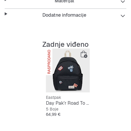
Materijal
Dodatne informacije
Zadnje viđeno
RASPRODANO
Eastpak
Day Pak'r Road To Patches
5 Boje
Cijena
64,99 €