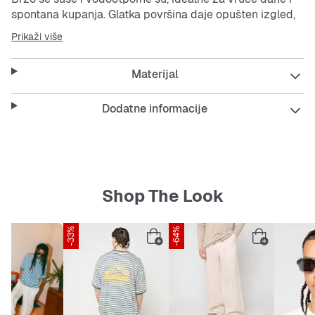
spontana kupanja. Glatka površina daje opušten izgled,
a višebojni dizajn svaki korak čini živopisnim.
Prikaži više
Ove tenisice su praktične i udobne, savršene za svaki
Materijal
dan kad želiš nešto lagano i jednostavno za obući, bilo
da si na plaži ili u gradu.
Dodatne informacije
Features:
Otpornost na habanje za dugotrajnost
Shop The Look
Antistatične i protuklizne za siguran korak
-33%
-64%
Fleksibilan i lagan đon za udobnost
Model bez pete za lako obuvanje i skidanje