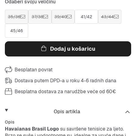
Odaberi svoju veličinu
35/36
37/38
39/40
41/42
43/44
45/46
Dodaj u košaricu
Besplatan povrat
Dostava putem DPD-a u roku 4-6 radnih dana
Besplatna dostava za narudžbe veće od 60€
Opis artikla
Opis
Havaianas Brasil Logo
su savršene tenisice za ljeto.
Brzo se suše i vodootporne su, idealne za vruće dane i