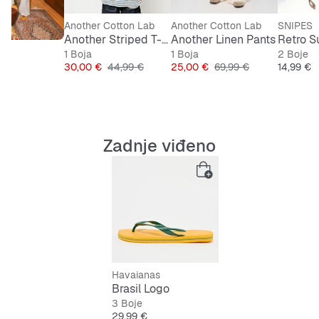
Another Cotton Lab
Another Cotton Lab
SNIPES
Another Striped T-Shirt
Another Linen Pants
Retro S
1 Boja
1 Boja
2 Boje
Cijena
Originalna cijena
Cijena
Originalna cijena
Cijena
30,00 €
44,99 €
25,00 €
69,99 €
14,99 €
Zadnje viđeno
Havaianas
Brasil Logo
3 Boje
Cijena
29,99 €