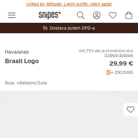
United by Attitude: Ljetni outfiti- otkrij sada!
Dostava putem DPD-a
uklj. PDV ako je primjenjivo plus
Havaianas
troškovi dostave
Brasil Logo
Cijena
29,99 €
+ 29
COINS
Boja
: višebojno/žuta