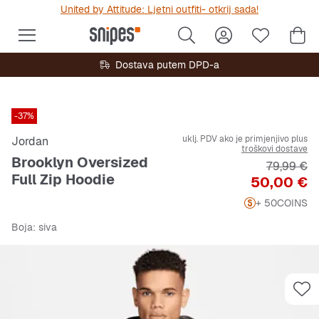
United by Attitude: Ljetni outfiti- otkrij sada!
Dostava putem DPD-a
-37%
uklj. PDV ako je primjenjivo plus
Jordan
troškovi dostave
Brooklyn Oversized
Originalna
79,99 €
Full Zip Hoodie
Cijena
50,00 €
+ 50
COINS
Boja
: siva