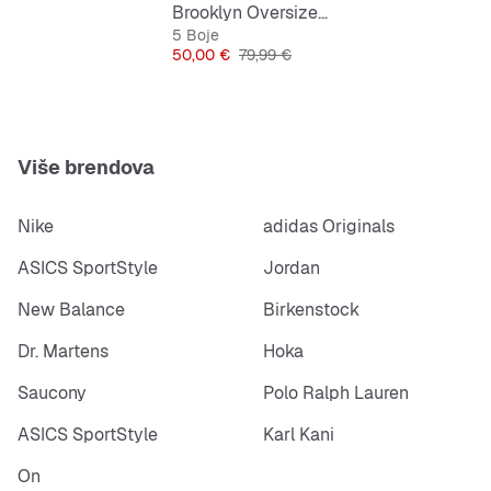
Brooklyn Oversized Full Zip Hoodie
5 Boje
Cijena
Originalna cijena
50,00 €
79,99 €
Više brendova
Nike
adidas Originals
ASICS SportStyle
Jordan
New Balance
Birkenstock
Dr. Martens
Hoka
Saucony
Polo Ralph Lauren
ASICS SportStyle
Karl Kani
On