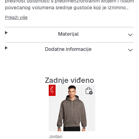
prednost udobnosti s predimenzioniranim krojem i flisom
povećanog volumena srednje gustoće koji je iznimno
mekan iznutra.
Prikaži više
Materijal
Dodatne informacije
Zadnje viđeno
-37%
Jordan