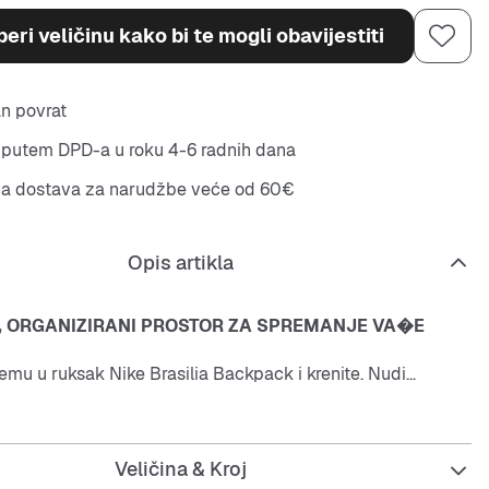
eri veličinu kako bi te mogli obavijestiti
n povrat
putem DPD-a u roku 4-6 radnih dana
na dostava za narudžbe veće od 60€
Opis artikla
, ORGANIZIRANI PROSTOR ZA SPREMANJE VA�E
emu u ruksak Nike Brasilia Backpack i krenite. Nudi
pova koji vam poma�u da ostanete organizirani, uklju?
ac za prijenosno ra?unalo, bo?ne mre�aste d�epove za
 i unutarnji d�ep s patentnim zatvara?em koji ?uva manje
Veličina & Kroj
aj je proizvod izra?en od najmanje 50% recikliranih