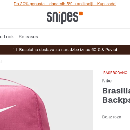
Do 20% popusta + dodatnih 5% u aplikaciji - Kupi sada!
e Look
Releases
Besplatna dostava za narudžbe iznad 60 € & Povrat
i
RASPRODANO
Nike
Brasili
Backp
Boja
: roza