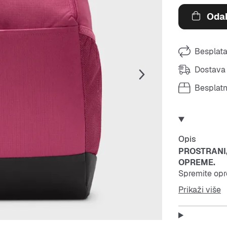
Odab
Besplata
Dostava 
Besplat
Opis
PROSTRANI
OPREME.
Spremite opr
mno�tvo d�e
Prikaži više
uju?i pretin
boce s vodom
predmete. Ov