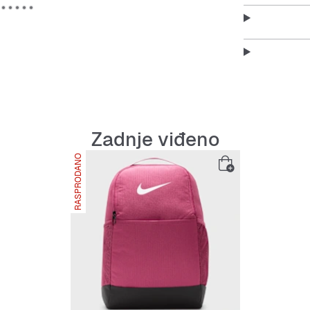
poliesterskih
Gusto pleten
svakodnevn
Prednji d�ep
odvojenom od
Podstavljene
no�enje ruk
Unutarnji pr
Zadnje viđeno
va�e ?e stva
Podstavljene
RASPRODANO
no�enje ruk
Bo?ni d�epov
predmetima.