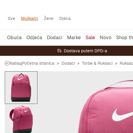
Sve
Muškarci
Žene
Djeca
Obuća
Odjeća
Dodaci
Marke
Sale
Novo
Shop th
Dostava putem DPD-a
Natrag
Početna stranica
Dodaci
Torbe & Ruksaci
Ruksac