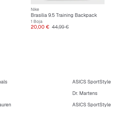
Nike
Brasilia 9.5 Training Backpack
1 Boja
Cijena
Originalna cijena
20,00 €
44,99 €
nals
ASICS SportStyle
Dr. Martens
auren
ASICS SportStyle