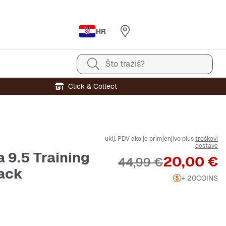
HR
Što tražiš?
Click & Collect
uklj. PDV ako je primjenjivo plus
troškovi
dostave
a 9.5 Training
Cijena
20,00 €
Originalna cijena
44,99 €
ack
+ 20
COINS