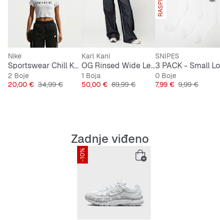
Nike
Karl Kani
SNIPES
Sportswear Chill Knit Cropped T-Shirt
OG Rinsed Wide Leg Jeans
2 Boje
1 Boja
0 Boje
Cijena
Originalna cijena
Cijena
Originalna cijena
Cijena
Originalna ci
20,00 €
34,99 €
50,00 €
69,99 €
7,99 €
9,99 €
Zadnje viđeno
-10%