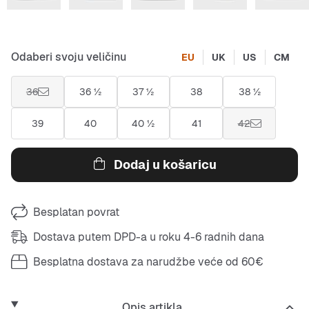
Odaberi svoju veličinu
EU
UK
US
CM
36
36 ½
37 ½
38
38 ½
39
40
40 ½
41
42
Dodaj u košaricu
Besplatan povrat
Dostava putem DPD-a u roku 4-6 radnih dana
Besplatna dostava za narudžbe veće od 60€
Opis artikla