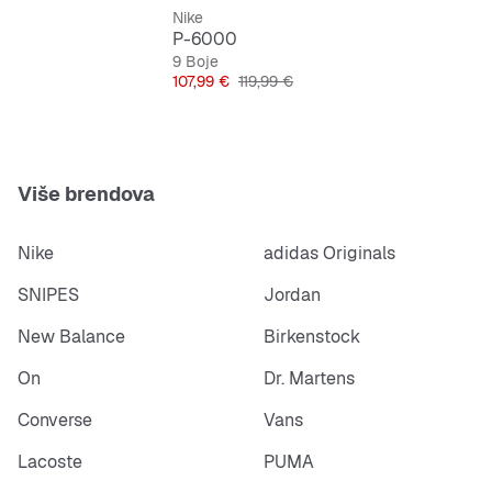
Nike
P-6000
9 Boje
Cijena
Originalna cijena
107,99 €
119,99 €
Više brendova
Nike
adidas Originals
SNIPES
Jordan
New Balance
Birkenstock
On
Dr. Martens
Converse
Vans
Lacoste
PUMA