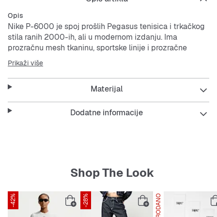
Opis
Nike P-6000 je spoj prošlih Pegasus tenisica i trkačkog
stila ranih 2000-ih, ali u modernom izdanju. Ima
prozračnu
mesh
tkaninu, sportske linije i prozračne
slojeve koji pružaju savršenu kombinaciju upečatljivog
Prikaži više
izgleda i udobnosti. Pjenasta
damping
tehnologija daje
podignut dizajn inspiriran trkaćom stazom i nevjerojatnu
Materijal
amortizaciju.
Slojevi od tekstila i sintetičkih materijala daju strukturu i
Dodatne informacije
udobnu potporu.
Retro dizajn temelji se na Nike Pegasus 25 i Nike
Pegasus 2006 modelima.
Uložak s jastučićima jamči ugodno nošenje.
Gumeni potplat osigurava trajni dobar grip.
Shop The Look
Više detalja
-42%
-28%
RASPRODANO
Reflektirajući detalji
Nisu prikladne kao osobna zaštitna oprema (OZO)