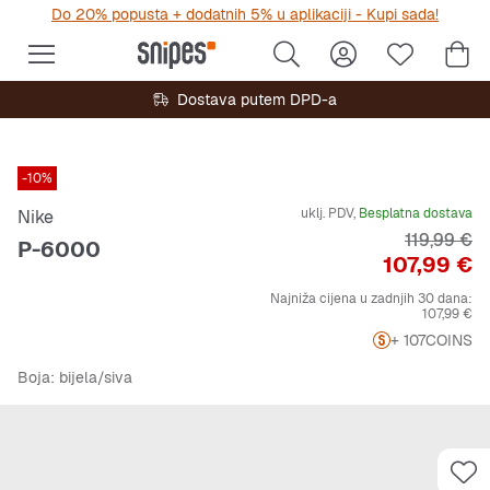
Do 20% popusta + dodatnih 5% u aplikaciji - Kupi sada!
Dostava putem DPD-a
-10%
uklj. PDV,
Besplatna dostava
Nike
Originalna
119,99 €
P-6000
Cijena
107,99 €
Najniža cijena u zadnjih 30 dana:
107,99 €
+ 107
COINS
Boja
: bijela/siva