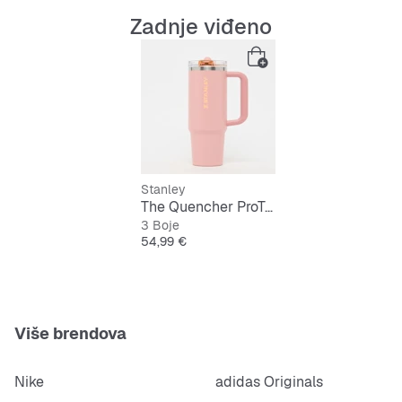
Zadnje viđeno
Stanley
The Quencher ProTour Flip Straw Tumbler 0,9L
3 Boje
Cijena
54,99 €
Više brendova
Nike
adidas Originals