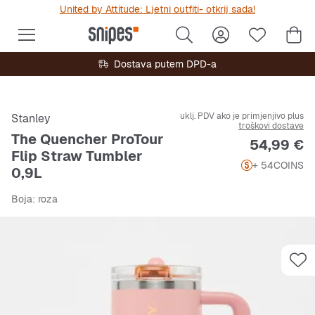
United by Attitude: Ljetni outfiti- otkrij sada!
Dostava putem DPD-a
uklj. PDV ako je primjenjivo plus
Stanley
troškovi dostave
The Quencher ProTour
Cijena
54,99 €
Flip Straw Tumbler
+ 54
COINS
0,9L
Boja
: roza