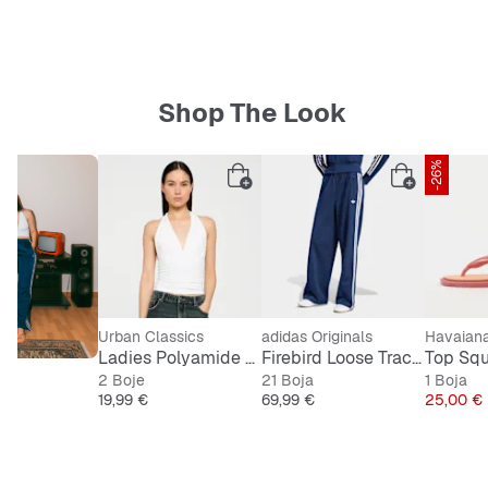
Volumen: 0,9 litara
Shop The Look
Čvrsta i dugotrajna izrada
-26%
Praktični flip poklopac s ugrađenom slamkom
Ugodan držač za sigurno hvatanje
Stilski dizajn u ružičastoj boji
Urban Classics
adidas Originals
Havaian
Ladies Polyamide Jersey Neckholder Top
Firebird Loose Track Pants
Top Squ
2 Boje
21 Boja
1 Boja
Cijena
Cijena
Cijena
19,99 €
69,99 €
25,00 €