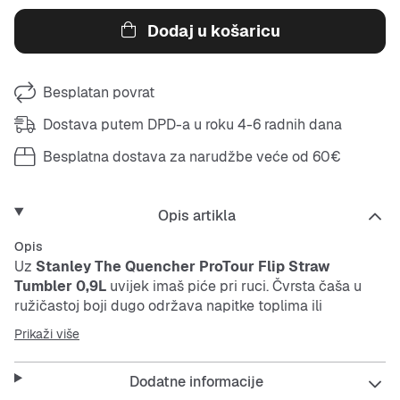
Dodaj u košaricu
Besplatan povrat
Dostava putem DPD-a u roku 4-6 radnih dana
Besplatna dostava za narudžbe veće od 60€
Opis artikla
Opis
Uz
Stanley The Quencher ProTour Flip Straw
Tumbler 0,9L
uvijek imaš piće pri ruci. Čvrsta čaša u
ružičastoj boji dugo održava napitke toplima ili
hladnima. Praktični poklopac s slamkom olakšava pijenje
Prikaži više
u pokretu i sprječava prolijevanje.
Dodatne informacije
Features: