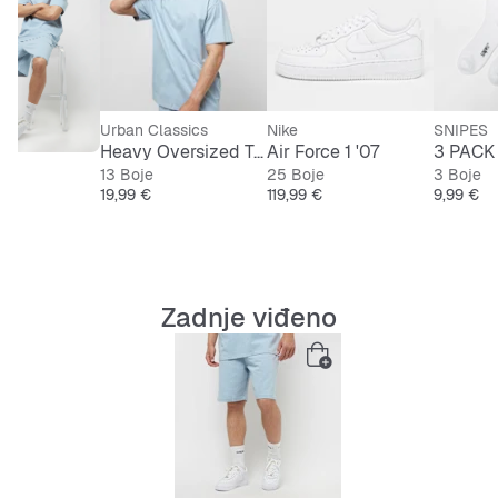
građe i nosi veličinu Large.
Urban Classics
Nike
SNIPES
Heavy Oversized Tee
Air Force 1 '07
3 PACK 
13 Boje
25 Boje
3 Boje
Cijena
Cijena
Cijena
19,99 €
119,99 €
9,99 €
Zadnje viđeno