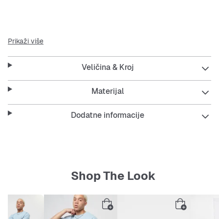
Nove kratke hlače od
Urban Classics
u
Prikaži više
svijetloplavoj boji
Veličina & Kroj
dva džepa sprijeda, dva džepa straga
kratki kroj s ravnim, širokim nogavicama
Materijal
prozračni pamuk
Dodatne informacije
Materijal: 100% pamuk
Shop The Look
Napomena o veličini:
Malcolm je visok 1,81 m, vitke