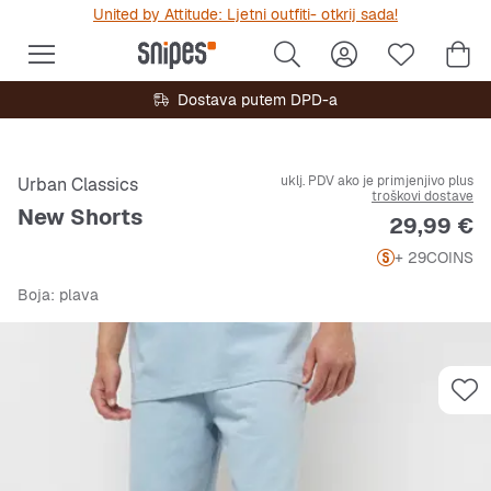
United by Attitude: Ljetni outfiti- otkrij sada!
Dostava putem DPD-a
uklj. PDV ako je primjenjivo plus
Urban Classics
troškovi dostave
New Shorts
Cijena
29,99 €
+ 29
COINS
Boja
: plava