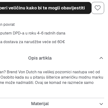
eri veličinu kako bi te mogli obavijestiti
n povrat
putem DPD-a u roku 4-6 radnih dana
na dostava za narudžbe veće od 60€
Opis artikla
man? Brend Von Dutch na velikoj pozornici nastupa već od
. Osobito kada su u pitanju šilterice američku modnu marku
 ne može nadmašiti. Ovaj se komad ne razmeće samo
im bojama i legendarnom zakrpom sprijeda, već osvaja i
itetom obrade. Što još čekaš?
Materijal