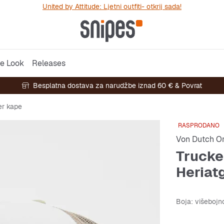
United by Attitude: Ljetni outfiti- otkrij sada!
e Look
Releases
Besplatna dostava za narudžbe iznad 60 € & Povrat
er kape
RASPRODANO
Von Dutch Or
Trucke
Heriat
Boja
: višeboj