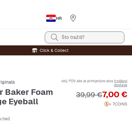
HR
Što tražiš?
Click & Collect
uklj. PDV ako je primjenjivo plus
troškovi
iginals
dostave
r Baker Foam
Cijena
7,00 €
Originalna cijena
39,99 €
ge Eyeball
+ 7
COINS
no/bež