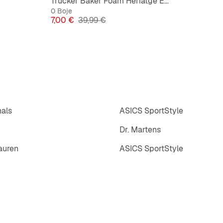
Trucker Baker Foam Heriatge Eyeball
0 Boje
Cijena
Originalna cijena
7,00 €
39,99 €
nals
ASICS SportStyle
Dr. Martens
auren
ASICS SportStyle