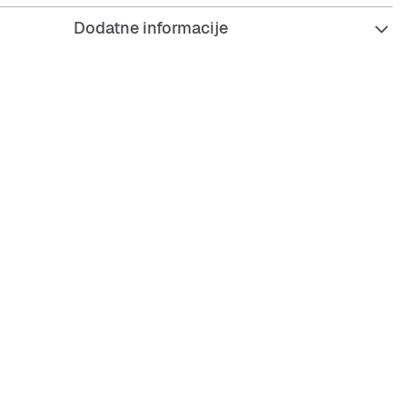
Dodatne informacije
miondžije
marke Von Dutch sprijeda
a boja
vo
al: 100% poliester