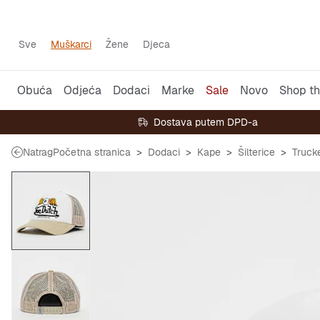
Sve
Muškarci
Žene
Djeca
Obuća
Odjeća
Dodaci
Marke
Sale
Novo
Shop th
Dostava putem DPD-a
Natrag
Početna stranica
Dodaci
Kape
Šilterice
Truck