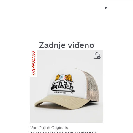
Značajke
:
stil ka
zakrpa 
neobičn
podesi
Zadnje viđeno
materij
RASPRODANO
Von Dutch Originals