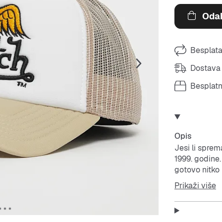
Odab
Besplata
Dostava 
Besplat
Opis
Jesi li spre
1999. godine
gotovo nitko
svojim lijep
Prikaži više
visokom kval