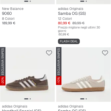
New Balance
adidas Originals
9060
Samba OG (GS)
8 Colori
12 Colori
Prezzo
Prezzo
Prezzo originale
189,99 €
80,99 €
89,99 €
Prezzo migliore negli ultimi 30
giorni:
80,99 €
FLASH DEAL
ESCLUSIVA SNIPES
ESCLUSIVA SNIPES
-20%
-10%
adidas Originals
adidas Originals