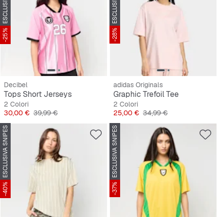
-25%
-28%
Decibel
adidas Originals
Tops Short Jerseys
Graphic Trefoil Tee
2 Colori
2 Colori
Prezzo
Prezzo originale
Prezzo
Prezzo originale
30,00 €
39,99 €
25,00 €
34,99 €
ESCLUSIVA SNIPES
ESCLUSIVA SNIPES
-40%
-37%