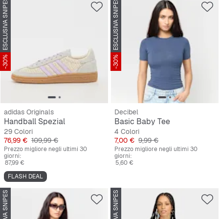
ESCLUSIVA SNIPES
ESCLUSIVA SNIPES
-30%
-30%
adidas Originals
Decibel
Handball Spezial
Basic Baby Tee
29 Colori
4 Colori
Prezzo
Prezzo originale
Prezzo
Prezzo originale
76,99 €
109,99 €
7,00 €
9,99 €
Prezzo migliore negli ultimi 30
Prezzo migliore negli ultimi 30
giorni:
giorni:
87,99 €
5,60 €
FLASH DEAL
ESCLUSIVA SNIPES
ESCLUSIVA SNIPES