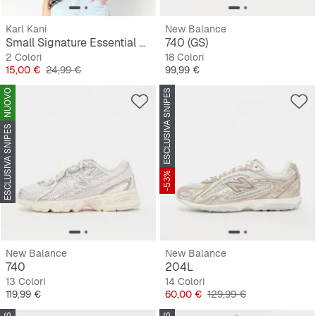
Karl Kani
New Balance
Small Signature Essential Pinstripe OS Tee
740 (GS)
2 Colori
18 Colori
Prezzo
Prezzo originale
Prezzo
15,00 €
24,99 €
99,99 €
NUOVO
ESCLUSIVA SNIPES
ESCLUSIVA SNIPES
-53%
New Balance
New Balance
740
204L
13 Colori
14 Colori
Prezzo
Prezzo
Prezzo originale
119,99 €
60,00 €
129,99 €