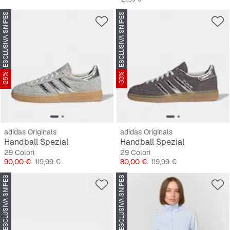
ESCLUSIVA SNIPES
ESCLUSIVA SNIPES
-25%
-33%
adidas Originals
adidas Originals
Handball Spezial
Handball Spezial
29 Colori
29 Colori
Prezzo
Prezzo originale
Prezzo
Prezzo originale
90,00 €
119,99 €
80,00 €
119,99 €
ESCLUSIVA SNIPES
ESCLUSIVA SNIPES