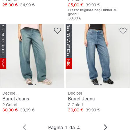
Prezzo
Prezzo originale
Prezzo
Prezzo originale
25,00 €
34,99 €
25,00 €
39,99 €
Prezzo migliore negli ultimi 30
giorni:
30,00 €
ESCLUSIVA SNIPES
ESCLUSIVA SNIPES
-25%
-25%
Decibel
Decibel
Barrel Jeans
Barrel Jeans
2 Colori
2 Colori
Prezzo
Prezzo originale
Prezzo
Prezzo originale
30,00 €
39,99 €
30,00 €
39,99 €
Pagina
da
1
4