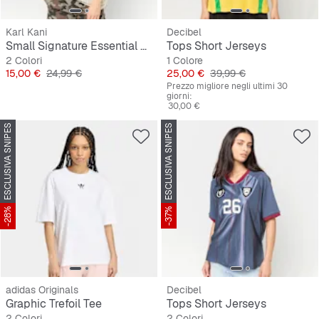
Karl Kani
Decibel
Small Signature Essential Pinstripe OS Tee
Tops Short Jerseys
2 Colori
1 Colore
Prezzo
Prezzo originale
Prezzo
Prezzo originale
15,00 €
24,99 €
25,00 €
39,99 €
Prezzo migliore negli ultimi 30
giorni:
30,00 €
ESCLUSIVA SNIPES
ESCLUSIVA SNIPES
-28%
-37%
adidas Originals
Decibel
Graphic Trefoil Tee
Tops Short Jerseys
2 Colori
2 Colori