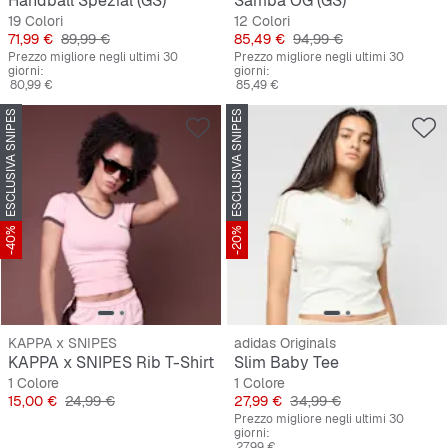
Handball Spezial (GS)
Samba OG (GS)
19 Colori
12 Colori
Prezzo
Prezzo originale
Prezzo
Prezzo originale
71,99 €
89,99 €
85,49 €
94,99 €
Prezzo migliore negli ultimi 30
Prezzo migliore negli ultimi 30
giorni:
giorni:
80,99 €
85,49 €
ESCLUSIVA SNIPES
ESCLUSIVA SNIPES
-40%
-20%
KAPPA x SNIPES
adidas Originals
KAPPA x SNIPES Rib T-Shirt
Slim Baby Tee
1 Colore
1 Colore
Prezzo
Prezzo originale
Prezzo
Prezzo originale
15,00 €
24,99 €
27,99 €
34,99 €
Prezzo migliore negli ultimi 30
giorni:
27,99 €