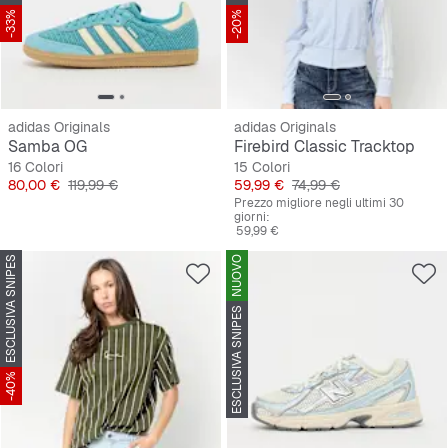
-33%
-20%
adidas Originals
adidas Originals
Samba OG
Firebird Classic Tracktop
16 Colori
15 Colori
Prezzo
Prezzo originale
Prezzo
Prezzo originale
80,00 €
119,99 €
59,99 €
74,99 €
Prezzo migliore negli ultimi 30
giorni:
59,99 €
ESCLUSIVA SNIPES
NUOVO
ESCLUSIVA SNIPES
-40%