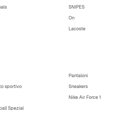
nals
SNIPES
On
Lacoste
e
Pantaloni
o sportivo
Sneakers
Nike Air Force 1
all Spezial