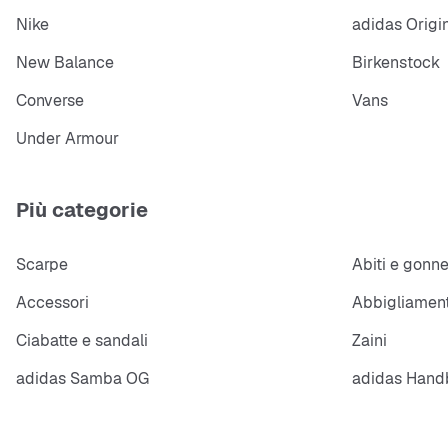
Nike
adidas Origi
New Balance
Birkenstock
Converse
Vans
Under Armour
Più categorie
Scarpe
Abiti e gonn
Accessori
Abbigliament
Ciabatte e sandali
Zaini
adidas Samba OG
adidas Handb