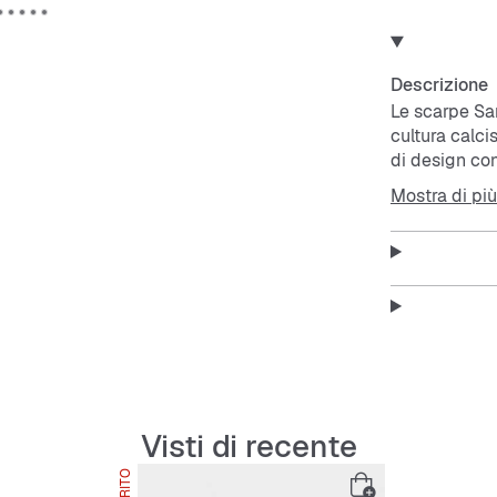
Descrizione
Le scarpe Sam
cultura calci
di design con
seghettate e 
Mostra di più
leggendario lo
Samba sul lat
scarpa.Decen
Abbinalo al t
Features:
Vestibil
Lacci
Tomaia 
Visti di recente
Soletta 
Suola 