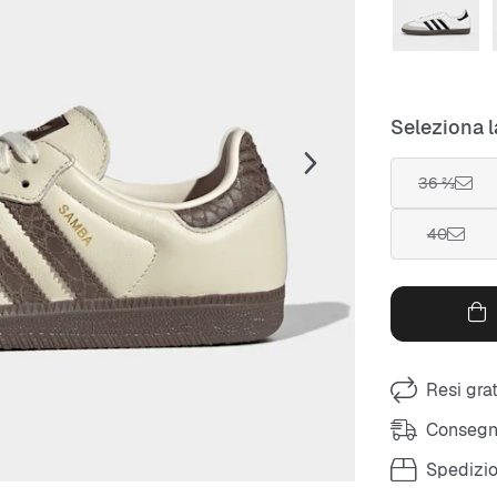
Seleziona l
36 ⅔
40
Resi grat
Consegna
Spedizio