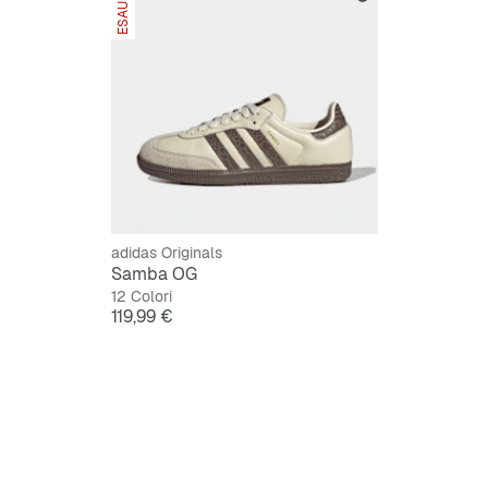
ESAURITO
3 Strisce
adidas Originals
Samba OG
12 Colori
Prezzo
119,99 €