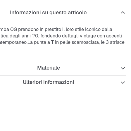
Informazioni su questo articolo
ba OG prendono in prestito il loro stile iconico dalla
stica degli anni '70, fondendo dettagli vintage con accenti
temporaneo.La punta a T in pelle scamosciata, le 3 strisce
la suola in gomma iconica si uniscono per creare il
ok Samba. Il logo Trifoglio sulla linguetta e la scritta
o non lasciano dubbi sulla ricca eredità di questa
Materiale
ni di storia hanno plasmato questa scarpa iconica.
uo stile unico per un look di storia senza tempo.
Ulteriori informazioni
ità regolare
in pelle
sintetica
in gomma