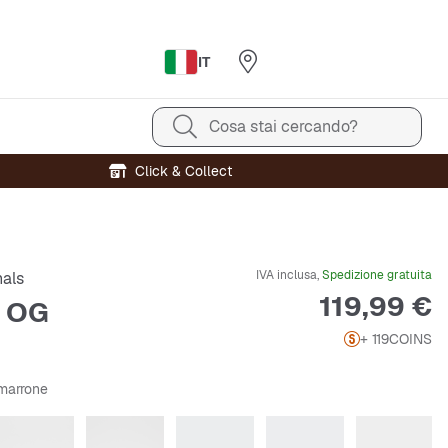
IT
Cosa stai cercando?
Click & Collect
IVA inclusa,
Spedizione gratuita
nals
Prezzo
119,99 €
 OG
+ 119
COINS
/marrone