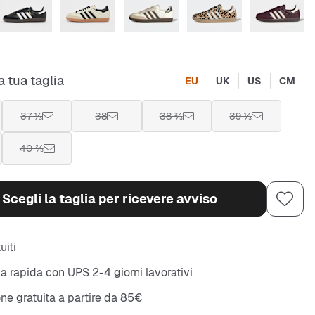
a tua taglia
EU
UK
US
CM
37 ⅓
38
38 ⅔
39 ⅓
40 ⅔
Scegli la taglia per ricevere avviso
uiti
 rapida con UPS 2-4 giorni lavorativi
ne gratuita a partire da 85€