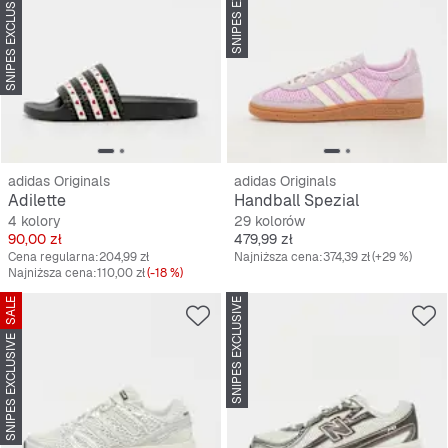
SNIPES EXCLUSIVE
SNIPES EXCLUSIVE
adidas Originals
adidas Originals
Adilette
Handball Spezial
4 kolory
29 kolorów
Cena
Cena
90,00 zł
479,99 zł
Cena regularna:
204,99 zł
Najniższa cena:
374,39 zł
(+29 %)
Najniższa cena:
110,00 zł
(-18 %)
SALE
SNIPES EXCLUSIVE
SNIPES EXCLUSIVE