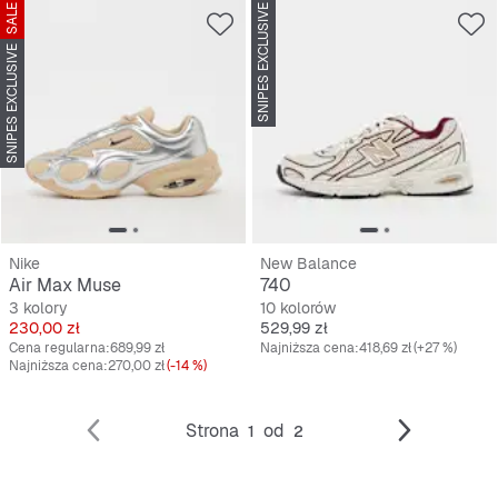
SALE
SNIPES EXCLUSIVE
SNIPES EXCLUSIVE
Nike
New Balance
Air Max Muse
740
3 kolory
10 kolorów
Cena
Cena
230,00 zł
529,99 zł
Cena regularna:
689,99 zł
Najniższa cena:
418,69 zł
(+27 %)
Najniższa cena:
270,00 zł
(-14 %)
Strona
od
1
2