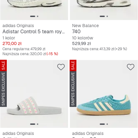
adidas Originals
New Balance
Adistar Control 5 team royal blue/silver met./ftwr white
740
1 kolor
10 kolorów
Cena
Cena
270,00 zł
529,99 zł
Cena regularna:
479,99 zł
Najniższa cena:
413,39 zł
(+29 %)
Najniższa cena:
320,00 zł
(-15 %)
SALE
SALE
SNIPES EXCLUSIVE
SNIPES EXCLUSIVE
adidas Originals
adidas Originals