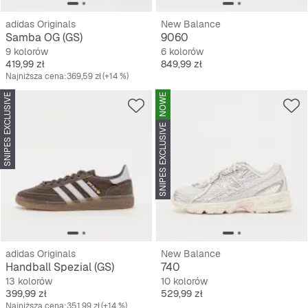
adidas Originals
New Balance
Samba OG (GS)
9060
9 kolorów
6 kolorów
Cena
Cena
419,99 zł
849,99 zł
Najniższa cena:
369,59 zł
(+14 %)
SNIPES EXCLUSIVE
NOWE
SNIPES EXCLUSIVE
adidas Originals
New Balance
Handball Spezial (GS)
740
13 kolorów
10 kolorów
Cena
Cena
399,99 zł
529,99 zł
Najniższa cena:
351,99 zł
(+14 %)