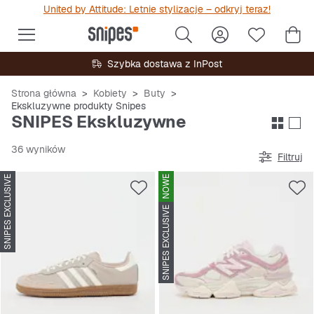
United by Attitude: Letnie stylizacje – odkryj teraz!
Szybka dostawa z InPost
Strona główna
Kobiety
Buty
Ekskluzywne produkty Snipes
SNIPES Ekskluzywne
36 wyników
Filtruj
SNIPES EXCLUSIVE
NOWE
SNIPES EXCLUSIVE