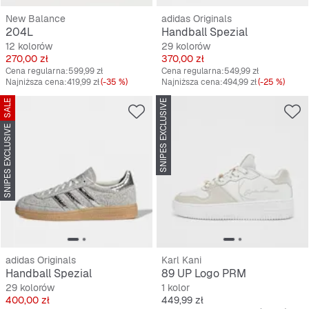
New Balance
adidas Originals
204L
Handball Spezial
12 kolorów
29 kolorów
Cena
Cena
270,00 zł
370,00 zł
Cena regularna:
599,99 zł
Cena regularna:
549,99 zł
Najniższa cena:
419,99 zł
(-35 %)
Najniższa cena:
494,99 zł
(-25 %)
SALE
SNIPES EXCLUSIVE
SNIPES EXCLUSIVE
adidas Originals
Karl Kani
Handball Spezial
89 UP Logo PRM
29 kolorów
1 kolor
Cena
Cena
400,00 zł
449,99 zł