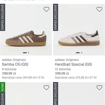
SNIPES EXCLUSIVE
SNIPES EXCLUSIVE
adidas Originals
adidas Originals
Samba OG (GS)
Handball Spezial (GS)
9 kolorów
13 kolorów
Cena
Cena
399,99 zł
399,99 zł
Najniższa cena:
355,99 zł
(+13 %)
Najniższa cena:
315,99 zł
(+27 %)
NOWE
SNIPES EXCLUSIVE