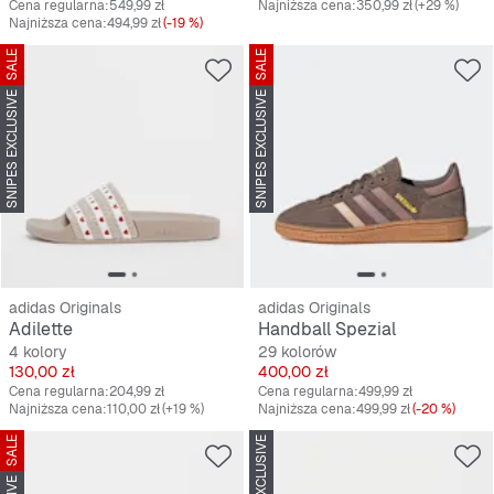
Cena regularna:
549,99 zł
Najniższa cena:
350,99 zł
(+29 %)
Najniższa cena:
494,99 zł
(-19 %)
SALE
SALE
SNIPES EXCLUSIVE
SNIPES EXCLUSIVE
adidas Originals
adidas Originals
Adilette
Handball Spezial
4 kolory
29 kolorów
Cena
Cena
130,00 zł
400,00 zł
Cena regularna:
204,99 zł
Cena regularna:
499,99 zł
Najniższa cena:
110,00 zł
(+19 %)
Najniższa cena:
499,99 zł
(-20 %)
SALE