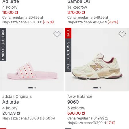
Adilette
Samba OG
4 kolory
14 kolorów
Cena
Cena
110,00 zł
370,00 zł
Cena regularna:
204,99 zł
Cena regularna:
549,99 zł
Najniższa cena:
130,00 zł
(-15 %)
Najniższa cena:
423,49 zł
(-12 %)
SNIPES EXCLUSIVE
SALE
SNIPES EXCLUSIVE
adidas Originals
New Balance
Adilette
9060
4 kolory
6 kolorów
Cena
Cena
204,99 zł
690,00 zł
Najniższa cena:
130,00 zł
(+58 %)
Cena regularna:
849,99 zł
Najniższa cena:
747,99 zł
(-7 %)