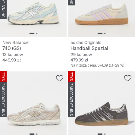
SNIPES EXCLUSIVE
New Balance
adidas Originals
740 (GS)
Handball Spezial
13 kolorów
29 kolorów
Cena
Cena
449,99 zł
479,99 zł
Najniższa cena:
374,39 zł
(+29 %)
SALE
SALE
SNIPES EXCLUSIVE
SNIPES EXCLUSIVE