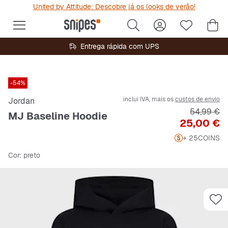
United by Attitude: Descobre já os looks de verão!
Entrega rápida com UPS
-54%
inclui IVA, mais os
custos de envio
Jordan
Preço orig
54,99 €
MJ Baseline Hoodie
Preço
25,00 €
+ 25
COINS
Cor
: preto