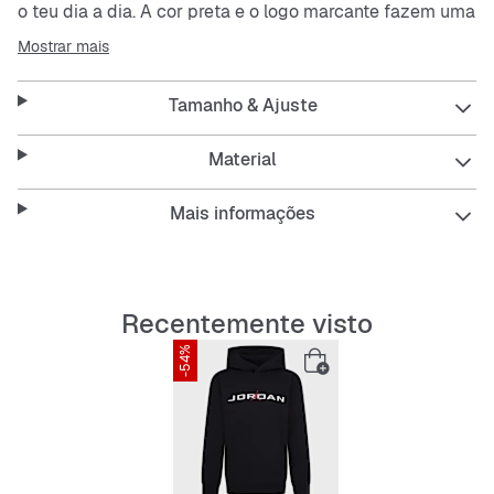
o teu dia a dia. A cor preta e o logo marcante fazem uma
declaração clara. Com capuz e bolso canguru, estás
Mostrar mais
pronto para qualquer situação.
Tamanho & Ajuste
Features:
Material
Mais informações
Corte largo para um ajuste confortável
Mangas compridas para mais calor
Recentemente visto
Capuz que protege do vento
-54%
Material resistente que aguenta bastante
Fácil de cuidar e prático