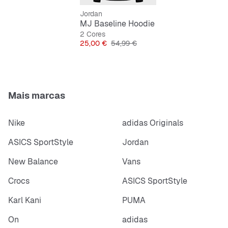
Jordan
MJ Baseline Hoodie
2 Cores
Preço
Preço original
25,00 €
54,99 €
Mais marcas
Nike
adidas Originals
ASICS SportStyle
Jordan
New Balance
Vans
Crocs
ASICS SportStyle
Karl Kani
PUMA
On
adidas