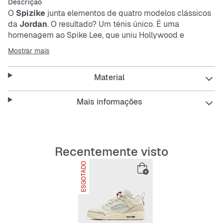
Descrição
O
Spizike
junta elementos de quatro modelos clássicos
da
Jordan
. O resultado? Um ténis único. É uma
homenagem ao Spike Lee, que uniu Hollywood e
basquetebol num momento cultural inesquecível. Ou
Mostrar mais
seja, tens uns ténis com estilo e história. O que mais
podes querer? Gostas?
Material
O visual é marcante e perfeito para quem quer destacar-
Mais informações
se. Além disso, é resistente e confortável para usar no
dia a dia.
Recentemente visto
Features:
ESGOTADO
Parte superior em pele verdadeira, pele sintética e
tecido para maior durabilidade
Tecnologia Nike Air para proteção contra impactos