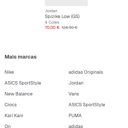
e amortecimento a cada passo
Jordan
Sola exterior totalmente em borracha para
Spizike Low (GS)
resistência e boa aderência
4 Cores
Preço
Preço original
70,00 €
124,99 €
Design que combina estilo clássico com uma vibe
moderna
Mais marcas
Nike
adidas Originals
ASICS SportStyle
Jordan
New Balance
Vans
Crocs
ASICS SportStyle
Karl Kani
PUMA
On
adidas