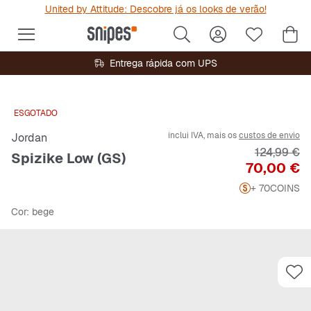
United by Attitude: Descobre já os looks de verão!
Entrega rápida com UPS
ESGOTADO
inclui IVA, mais os
custos de envio
Jordan
Preço origi
124,99 €
Spizike Low (GS)
Preço
70,00 €
+ 70
COINS
Cor
: bege