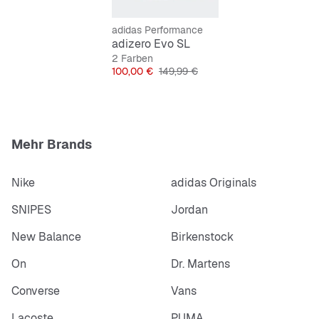
Achtung
: Der adidas Adizero Evo SL fällt klein aus, bitte
adidas Performance
bestelle ihn eine halbe Nummer größer.
adizero Evo SL
2 Farben
Preis
Originalpreis
100,00 €
149,99 €
Mehr Brands
Nike
adidas Originals
SNIPES
Jordan
New Balance
Birkenstock
On
Dr. Martens
Converse
Vans
Lacoste
PUMA