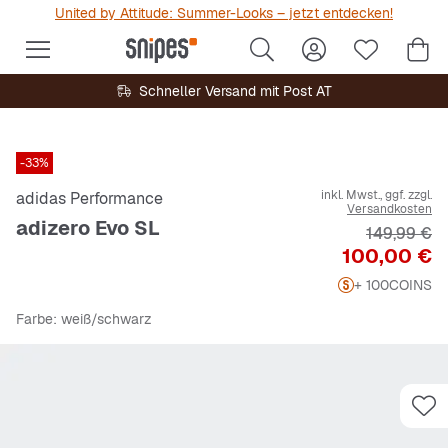
United by Attitude: Summer-Looks – jetzt entdecken!
Schneller Versand mit Post AT
-33%
inkl. Mwst., ggf. zzgl.
adidas Performance
Versandkosten
adizero Evo SL
Originalpre
149,99 €
Preis
100,00 €
+ 100
COINS
Farbe
: weiß/schwarz