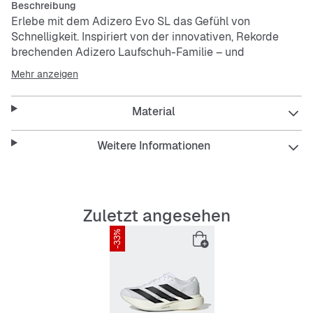
Beschreibung
Erlebe mit dem Adizero Evo SL das Gefühl von
Schnelligkeit. Inspiriert von der innovativen, Rekorde
brechenden Adizero Laufschuh-Familie – und
insbesondere vom Pro Evo 1 – wurde der Evo SL so
Mehr anzeigen
designt, dass du ihn auch im Alltag nutzen kannst. Er
kombiniert die Adizero Technologie mit einer auffälligen,
Material
einzigartigen Racing-Ästhetik und bringt Speed-Vibes
in alle Lebensbereiche. Die reaktionsfreudige
LIGHTSTRIKE PRO Dämpfung in der Zwischensohle sorgt
Weitere Informationen
dabei für Komfort und optimale Energierückgabe.
Features:
Zuletzt angesehen
Schnürsenkel
Obermaterial aus Synthetik und Textil
-33%
Textilfutter
Overlay im Vorfußbereich: Continental Gummi
(Conti Winter)