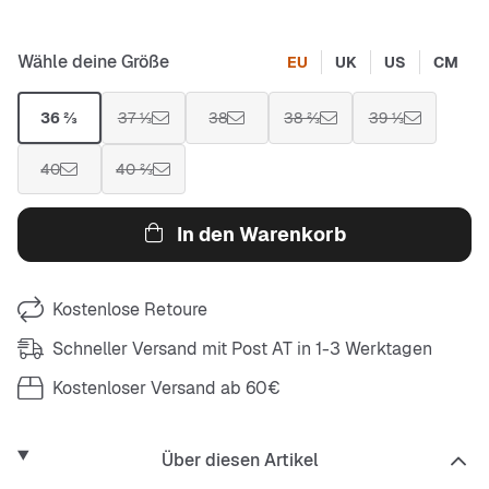
Wähle deine Größe
EU
UK
US
CM
36 ⅔
37 ⅓
38
38 ⅔
39 ⅓
40
40 ⅔
In den Warenkorb
Kostenlose Retoure
Schneller Versand mit Post AT in 1-3 Werktagen
Kostenloser Versand ab 60€
Über diesen Artikel