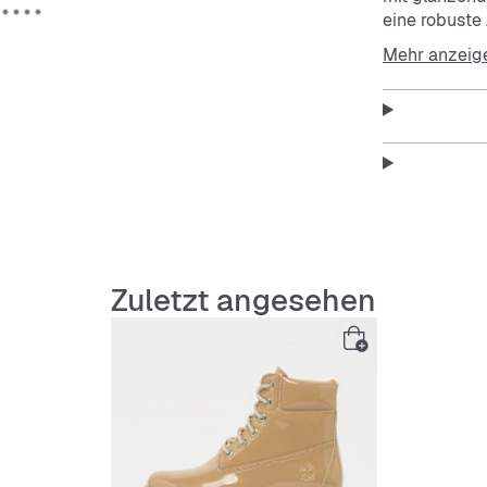
eine robuste 
hohen Trakti
Mehr anzeig
Untergrund.
Features:
Glänze
Atmung
Zuletzt angesehen
Robuste
Hohe Tr
Schnürv