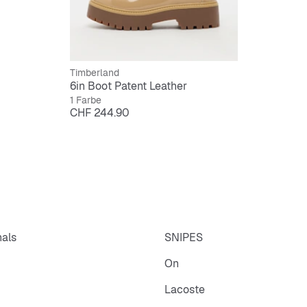
Timberland
6in Boot Patent Leather
1 Farbe
Preis
CHF 244.90
nals
SNIPES
On
Lacoste