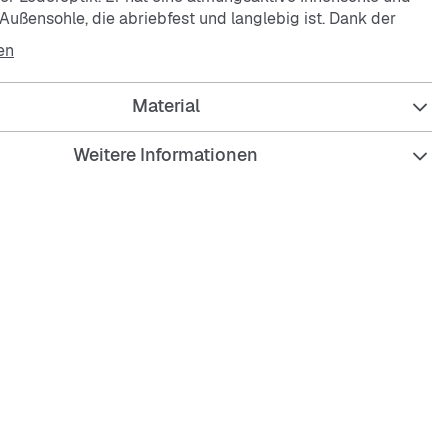
Außensohle, die abriebfest und langlebig ist. Dank der
on bist du sicher unterwegs, auch auf rutschigem
en
Material
Weitere Informationen
nde Lederoptik
saktive Innensohle
, abriebfeste Außensohle
aktion für sicheren Halt
erschluss für guten Sitz