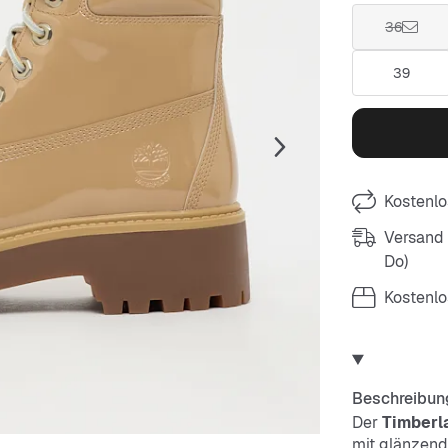
36
39
Kostenlo
Versand m
Do)
Kostenlo
Beschreibun
Der
Timberl
mit glänzend