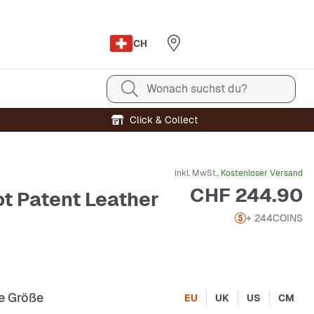
CH
Wonach suchst du?
Click & Collect
inkl. MwSt.,
Kostenloser Versand
Preis
CHF 244.90
ot Patent Leather
+ 244
COINS
e Größe
EU
UK
US
CM