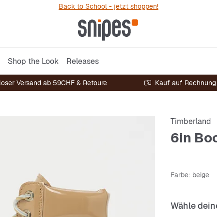
Back to School - jetzt shoppen!
Shop the Look
Releases
loser Versand ab 59CHF & Retoure
Kauf auf Rechnung
Timberland
6in Bo
Farbe
: beige
Wähle dein