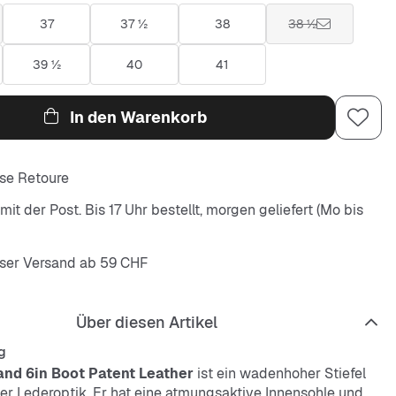
37
37 ½
38
38 ½
39 ½
40
41
In den Warenkorb
se Retoure
it der Post. Bis 17 Uhr bestellt, morgen geliefert (Mo bis
ser Versand ab 59 CHF
Über diesen Artikel
g
and 6in Boot Patent Leather
ist ein wadenhoher Stiefel
er Lederoptik. Er hat eine atmungsaktive Innensohle und