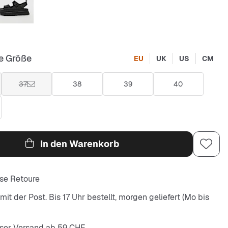
e Größe
EU
UK
US
CM
37
38
39
40
In den Warenkorb
se Retoure
it der Post. Bis 17 Uhr bestellt, morgen geliefert (Mo bis
ser Versand ab 59 CHF