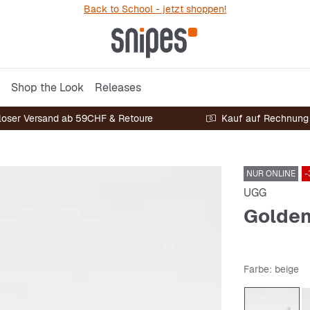
Back to School - jetzt shoppen!
Shop the Look
Releases
loser Versand ab 59CHF & Retoure
Kauf auf Rechnung
NUR ONLINE
-
UGG
Golde
Farbe
: beige