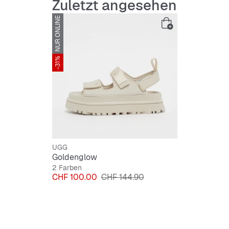
Zuletzt angesehen
NUR ONLINE
-31%
UGG
Goldenglow
2 Farben
Preis
Originalpreis
CHF 100.00
CHF 144.90