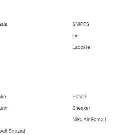
nals
SNIPES
On
Lacoste
cke
Hosen
dung
Sneaker
Nike Air Force 1
all Spezial