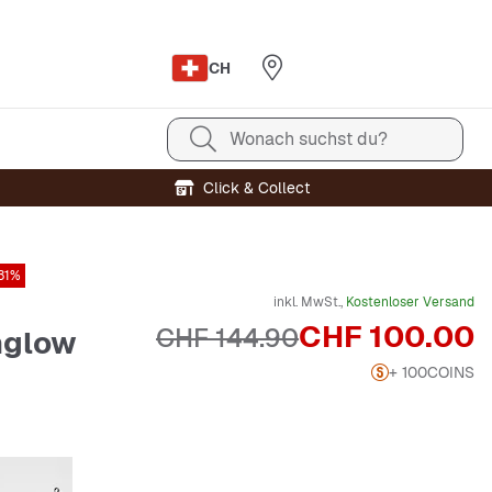
CH
Wonach suchst du?
Click & Collect
31%
inkl. MwSt.,
Kostenloser Versand
Preis
CHF 100.00
Originalpreis
CHF 144.90
nglow
+ 100
COINS