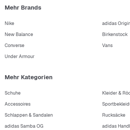
Mehr Brands
Nike
adidas Origi
New Balance
Birkenstock
Converse
Vans
Under Armour
Mehr Kategorien
Schuhe
Kleider & Rö
Accessoires
Sportbeklei
Schlappen & Sandalen
Rucksäcke
adidas Samba OG
adidas Handb