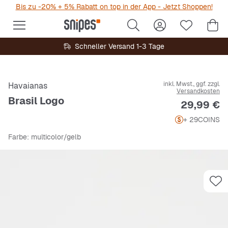
Bis zu -20% + 5% Rabatt on top in der App - Jetzt Shoppen!
Schneller Versand 1-3 Tage
inkl. Mwst., ggf. zzgl.
Havaianas
Versandkosten
Brasil Logo
Preis
29,99 €
+ 29
COINS
Farbe
: multicolor/gelb