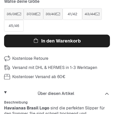
Wähle deine Größe
35/36
37/38
39/40
41/42
43/44
45/46
In den Warenkorb
Kostenlose Retoure
Versand mit DHL & HERMES in 1-3 Werktagen
Kostenloser Versand ab 60€
Über diesen Artikel
Beschreibung
Havaianas Brasil Logo
sind die perfekten Slipper für
den Sommer. Sie sind schnell trocknend und