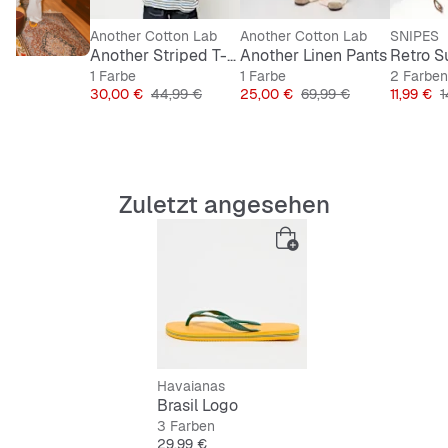
Another Cotton Lab
Another Cotton Lab
SNIPES
Another Striped T-Shirt
Another Linen Pants
Retro S
1 Farbe
1 Farbe
2 Farben
Preis
Originalpreis
Preis
Originalpreis
Preis
O
30,00 €
44,99 €
25,00 €
69,99 €
11,99 €
1
Zuletzt angesehen
Havaianas
Brasil Logo
3 Farben
Preis
29,99 €