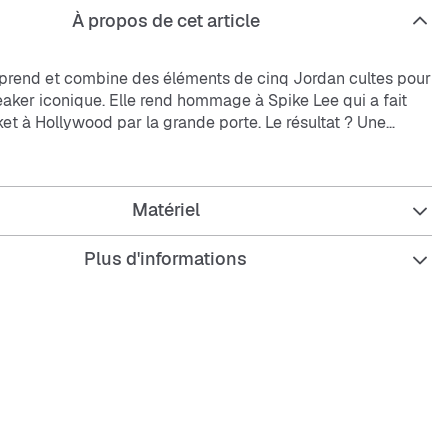
À propos de cet article
eprend et combine des éléments de cinq Jordan cultes pour
eaker iconique. Elle rend hommage à Spike Lee qui a fait
ket à Hollywood par la grande porte. Le résultat ? Une
ée chargée d'histoire. Que demander de plus ? Ça te tente ?
uir véritable et synthétique et tissu pour une meilleure
Matériel
Nike Air absorbant les chocs pour un bon amorti à chaque
Plus d'informations
ieure en caoutchouc offrant adhérence et durabilité.