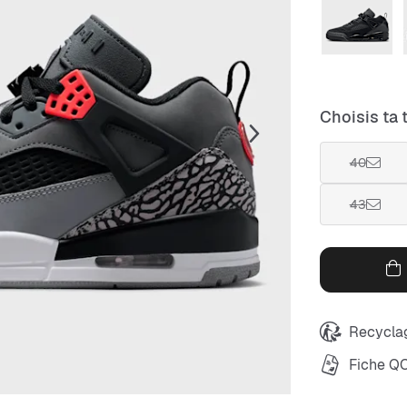
Choisis ta t
40
43
Recyclag
Fiche Q