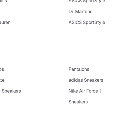
nals
ASICS SportStyle
Dr. Martens
auren
ASICS SportStyle
ps
Pantalons
tte
adidas Sneakers
 Sneakers
Nike Air Force 1
Sneakers