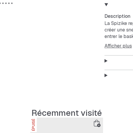
Description
La Spizike r
créer une sn
entrer le bas
sneaker styl
Afficher plus
Empeigne en c
résistance.
Technologie 
pas.
Semelle extér
Récemment visité
ÉPUISÉ