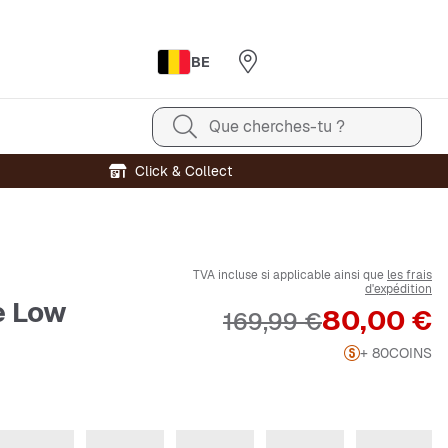
BE
Que cherches-tu ?
Click & Collect
TVA incluse si applicable ainsi que
les frais
d'expédition
e Low
Prix
80,00 €
Prix original
169,99 €
+ 80
COINS