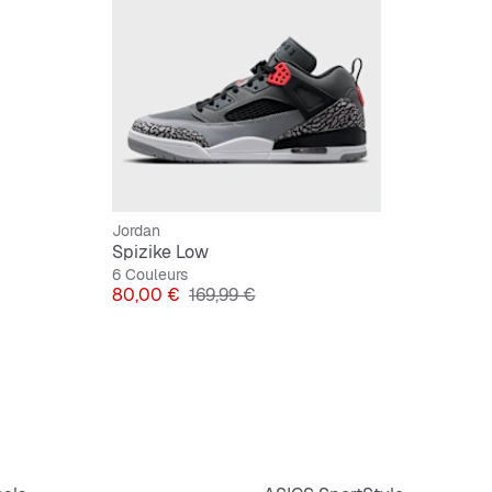
Jordan
Spizike Low
6 Couleurs
Prix
Prix original
80,00 €
169,99 €