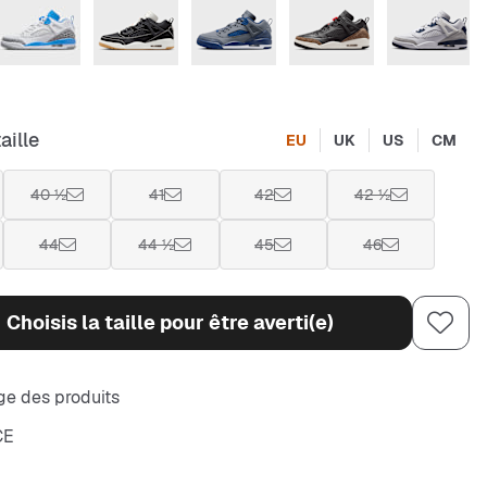
aille
EU
UK
US
CM
40 ½
41
42
42 ½
44
44 ½
45
46
Choisis la taille pour être averti(e)
e des produits
CE