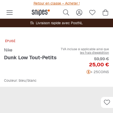
Retour en classe – Acheter !
Livraison rapide avec PostNL
ÉPUISÉ
TVA incluse si applicable ainsi que
Nike
les frais d'expédition
Dunk Low Tout-Petits
Prix origi
59,99 €
Prix
25,00 €
+ 25
COINS
Couleur
: bleu/blanc