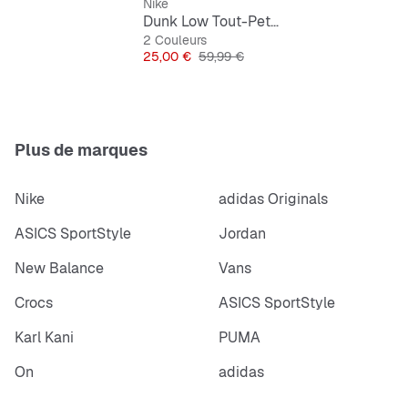
Nike
Dunk Low Tout-Petits
2 Couleurs
Prix
Prix original
25,00 €
59,99 €
Plus de marques
Nike
adidas Originals
ASICS SportStyle
Jordan
New Balance
Vans
Crocs
ASICS SportStyle
Karl Kani
PUMA
On
adidas