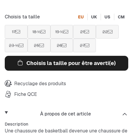
Choisis ta taille
EU
UK
US
CM
17
18 ½
19 ½
21
22
23 ½
25
26
27
Choisis la taille pour être averti(e)
Recyclage des produits
Fiche QCE
À propos de cet article
Description
Une chaussure de basketball devenue une chaussure de