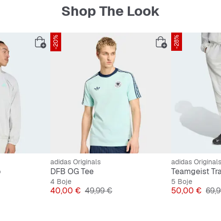
Shop The Look
-20%
-28%
adidas Originals
adidas Original
p
DFB OG Tee
Teamgeist Tr
4 Boje
5 Boje
 cijena
Cijena
Originalna cijena
Cijena
Orig
40,00 €
49,99 €
50,00 €
69,9