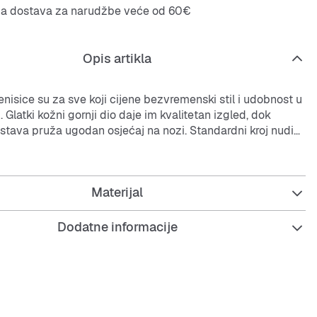
na dostava za narudžbe veće od 60€
Opis artikla
enisice su za sve koji cijene bezvremenski stil i udobnost u
 Glatki kožni gornji dio daje im kvalitetan izgled, dok
dstava pruža ugodan osjećaj na nozi. Standardni kroj nudi
između potpore i slobode pokreta, što ove tenisice čini
orom za gradske avanture i opuštene dane. Gumeni potplat
ar grip. adidas spaja tradiciju i moderan dizajn,
Materijal
i da s povjerenjem pokažeš svoj stil. Uživaj u klasičnom
okoj udobnosti koje ove tenisice čine nezaobilaznim dijelom
e.
Dodatne informacije