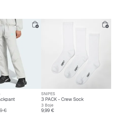
s
SNIPES
ackpant
3 PACK - Crew Sock
3 Boje
inalna cijena
Cijena
9 €
9,99 €