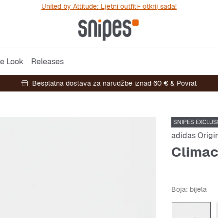
United by Attitude: Ljetni outfiti- otkrij sada!
e Look
Releases
Besplatna dostava za narudžbe iznad 60 € & Povrat
SNIPES EXCLUS
adidas Origi
Climac
Boja
: bijela