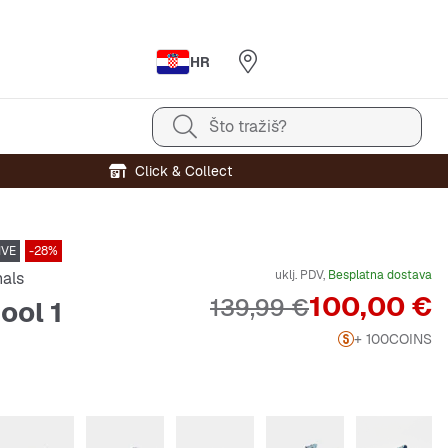
HR
Što tražiš?
Click & Collect
IVE
-28%
uklj. PDV,
Besplatna dostava
nals
Cijena
100,00 €
Originalna cijena
139,99 €
ool 1
+ 100
COINS