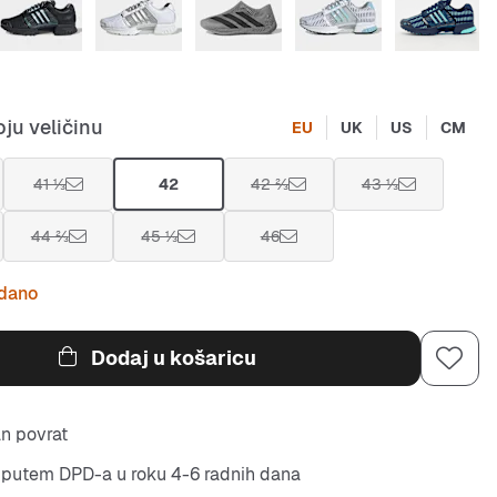
ju veličinu
EU
UK
US
CM
41 ⅓
42
42 ⅔
43 ⅓
44 ⅔
45 ⅓
46
odano
Dodaj u košaricu
n povrat
putem DPD-a u roku 4-6 radnih dana