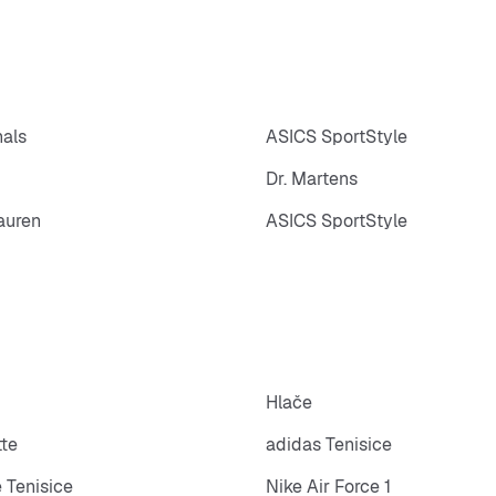
nals
ASICS SportStyle
Dr. Martens
auren
ASICS SportStyle
Hlače
tte
adidas Tenisice
 Tenisice
Nike Air Force 1