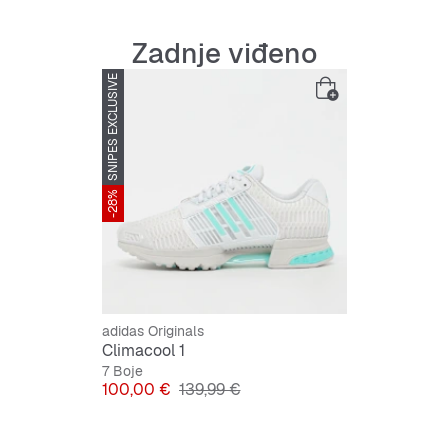
Zadnje viđeno
SNIPES EXCLUSIVE
-28%
adidas Originals
Climacool 1
7 Boje
Cijena
Originalna cijena
100,00 €
139,99 €