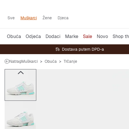
Sve
Muškarci
Žene
Djeca
Obuća
Odjeća
Dodaci
Marke
Sale
Novo
Shop th
Dostava putem DPD-a
Natrag
Muškarci
Obuća
Trčanje