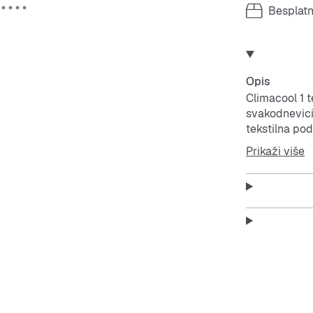
Besplat
Opis
Climacool 1 t
svakodnevici.
tekstilna po
dobar balans 
Prikaži više
idealnim izb
osigurava dob
omogućujući t
izgledu i vis
tvoje kolekcij