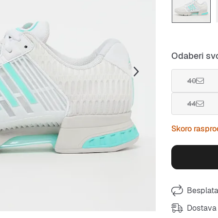
Odaberi svo
40
44
Skoro raspr
Besplata
Dostava 