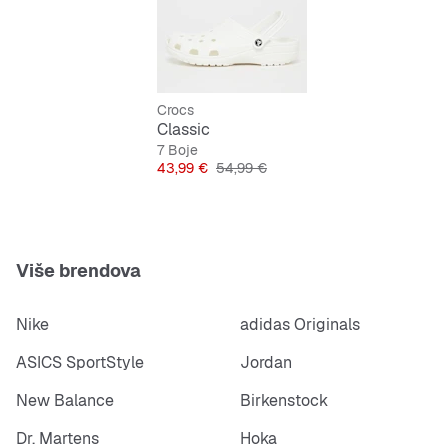
gornjište: sintetički materijal
unutrašnjost: sintetički materijal
Crocs
Classic
7 Boje
Cijena
Originalna cijena
43,99 €
54,99 €
Više brendova
Nike
adidas Originals
ASICS SportStyle
Jordan
New Balance
Birkenstock
Dr. Martens
Hoka