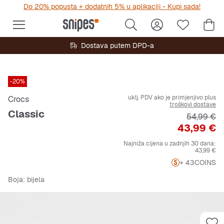
Do 20% popusta + dodatnih 5% u aplikaciji - Kupi sada!
Dostava putem DPD-a
-20%
uklj. PDV ako je primjenjivo plus
Crocs
troškovi dostave
Classic
Originalna
54,99 €
Cijena
43,99 €
Najniža cijena u zadnjih 30 dana:
43,99 €
+ 43
COINS
Boja
: bijela