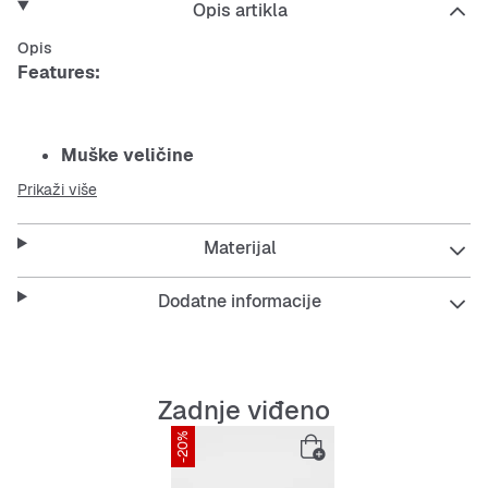
Opis artikla
Opis
Features:
Muške veličine
Prikaži više
otvori za prozračnost
Materijal
lako za čišćenje
jednobojne u bijeloj boji
Dodatne informacije
s remenom na peti
Crocs-logo sa strane
Zadnje viđeno
-20%
potplat: guma