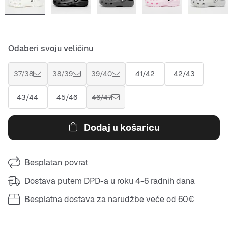
Odaberi svoju veličinu
37/38
38/39
39/40
41/42
42/43
43/44
45/46
46/47
Dodaj u košaricu
Besplatan povrat
Dostava putem DPD-a u roku 4-6 radnih dana
Besplatna dostava za narudžbe veće od 60€