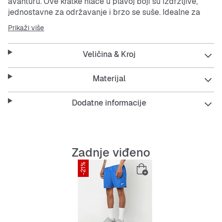
avanturu. Ove kratke hlače u plavoj boji su izdržljive,
jednostavne za održavanje i brzo se suše. Idealne za
opuštene dane ili sportske aktivnosti.
Prikaži više
Features:
Veličina & Kroj
Materijal
Izdržljiv materijal za dugotrajnost
Dodatne informacije
Jednostavno održavanje
Brzo sušenje za veću udobnost
Zadnje viđeno
Ravni kroj za maksimalnu slobodu pokreta
-21%
Istaknuti Nike logo kao stylish detalj