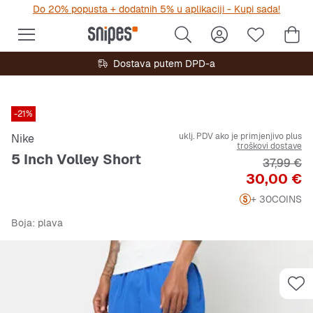
Do 20% popusta + dodatnih 5% u aplikaciji - Kupi sada!
Dostava putem DPD-a
-21%
uklj. PDV ako je primjenjivo plus
Nike
troškovi dostave
5 Inch Volley Short
Originaln
37,99 €
Cijena
30,00 €
+ 30
COINS
Boja
: plava