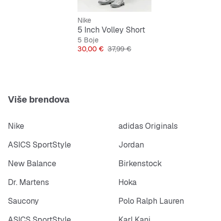
Nike
5 Inch Volley Short
5 Boje
Cijena
Originalna cijena
30,00 €
37,99 €
Više brendova
Nike
adidas Originals
ASICS SportStyle
Jordan
New Balance
Birkenstock
Dr. Martens
Hoka
Saucony
Polo Ralph Lauren
ASICS SportStyle
Karl Kani