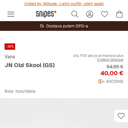
United by Attitude: Ljetni outfiti- otkrij sada!
Dostava putem DPD-a
-38%
uklj. PDV ako je primjenjivo plus
Vans
troškovi dostave
JN Old Skool (GS)
Originalna
64,99 €
Cijena
40,00 €
+ 40
COINS
Boja
: roza/bijela