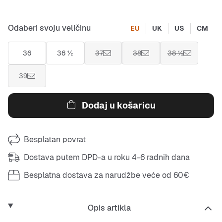
Odaberi svoju veličinu
EU
UK
US
CM
36
36 ½
37
38
38 ½
39
Dodaj u košaricu
Besplatan povrat
Dostava putem DPD-a u roku 4-6 radnih dana
Besplatna dostava za narudžbe veće od 60€
Opis artikla