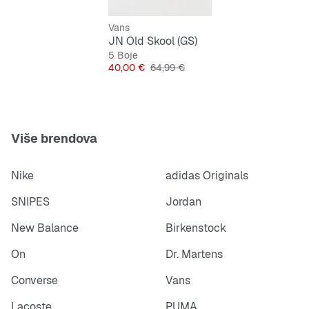
Izdržljiv, fleksibilan i neklizajući potplat
Vans
Tekstilna površina za ugodan osjećaj na nozi
JN Old Skool (GS)
5 Boje
Praktično vezanje vezicama
Cijena
Originalna cijena
40,00 €
64,99 €
Više brendova
Nike
adidas Originals
SNIPES
Jordan
New Balance
Birkenstock
On
Dr. Martens
Converse
Vans
Lacoste
PUMA