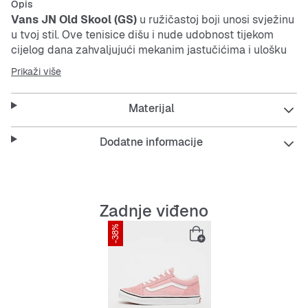
Opis
Vans JN Old Skool (GS)
u ružičastoj boji unosi svježinu
u tvoj stil. Ove tenisice dišu i nude udobnost tijekom
cijelog dana zahvaljujući mekanim jastučićima i ulošku
koji ublažava udarce. Izdržljivi i fleksibilni potplat pruža
Prikaži više
siguran korak svaki put.
Materijal
Ove tenisice su savršene za svakodnevno nošenje, bilo
da ideš u školu, na druženje ili šetnju gradom.
Dodatne informacije
Kombiniraju udobnost i stil, pa će ti biti lako ostati
aktivan i izgledati dobro.
Zadnje viđeno
Features:
-38%
Prozračni i udobni jastučići
Uložak koji ublažava udarce za dodatnu udobnost