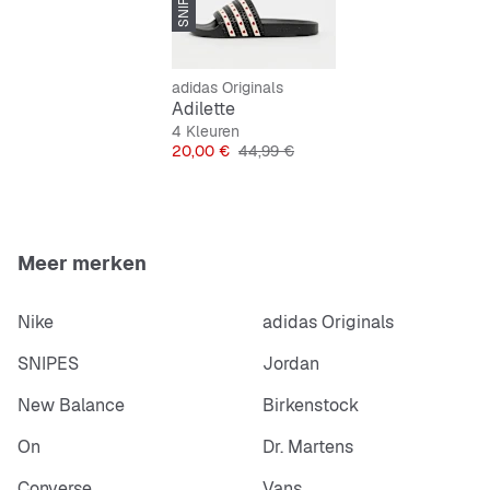
EVA-voetbed
Synthetische loopzool
adidas Originals
Adilette
4 Kleuren
Prijs
Originele Prijs
20,00 €
44,99 €
Meer merken
Nike
adidas Originals
SNIPES
Jordan
New Balance
Birkenstock
On
Dr. Martens
Converse
Vans