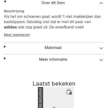
Over dit item
Beschrijving
Als het om schoenen gaat, wordt 't niet makkelijker dan
badslippers. Gelukkig ziet dat er met dit paar van
adidas
ook nog goed uit. De wreefband voelt
comfortabel aan op je voet en blijft stijlvol met de look
Meer weergeven
van een complex weefsel. En over comfort gesproken, de
zachte voering verwelkomt je voeten. De loopzool is
Materiaal
gemaakt om de hele dag te dragen, met
slijtagebestendigheid die al je plannen aankan. De
wreefband bestaat voor ten minste 50% uit
Meer informatie
verschillende gerecyclede materialen. Dit product
vertegenwoordigt slechts één van onze oplossingen om
te helpen een einde te maken aan plastic afval.
Laatst bekeken
Features:
SNIPES EXCLUSIVE
-55%
Normale pasvorm
Instapper
Synthetische wreefband