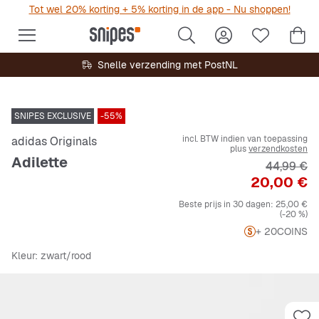
Tot wel 20% korting + 5% korting in de app - Nu shoppen!
Snelle verzending met PostNL
SNIPES EXCLUSIVE
-55%
incl. BTW indien van toepassing
adidas Originals
plus
verzendkosten
Adilette
Originele 
44,99 €
Prijs
20,00 €
Beste prijs in 30 dagen:
25,00 €
(-20 %)
+ 20
COINS
Kleur
: zwart/rood